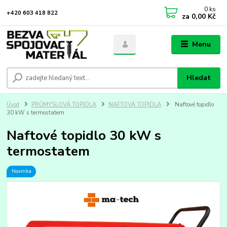
0
ks
+420 603 418 822
za
0,00 Kč
Menu
Hledat
Úvod
PRŮMYSLOVÁ TOPIDLA
NAFTOVÁ TOPIDLA
Naftové topidlo
30 kW s termostatem
Naftové topidlo 30 kW s
termostatem
Novinka