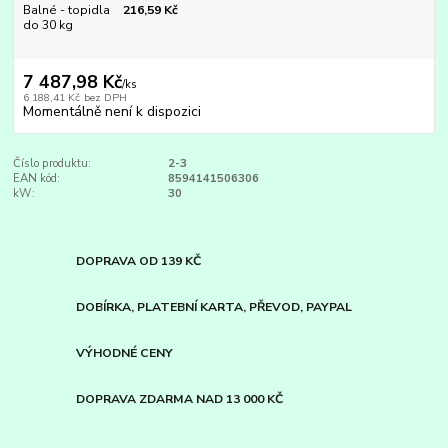
Balné - topidla
216,59 Kč
do 30 kg
7 487,98 Kč
/
ks
6 188,41 Kč
bez DPH
Momentálně není k dispozici
Číslo produktu:
2-3
EAN kód:
8594141506306
kW:
30
DOPRAVA OD 139 KČ
DOBÍRKA, PLATEBNÍ KARTA, PŘEVOD, PAYPAL
VÝHODNÉ CENY
DOPRAVA ZDARMA NAD 13 000 KČ