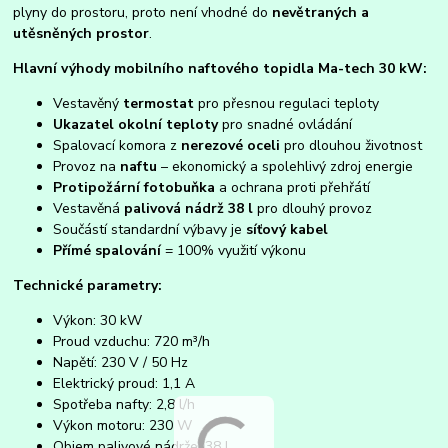
plyny do prostoru, proto není vhodné do
nevětraných a
utěsněných prostor
.
Hlavní výhody mobilního naftového topidla Ma-tech 30 kW:
Vestavěný
termostat
pro přesnou regulaci teploty
Ukazatel okolní teploty
pro snadné ovládání
Spalovací komora z
nerezové oceli
pro dlouhou životnost
Provoz na
naftu
– ekonomický a spolehlivý zdroj energie
Protipožární fotobuňka
a ochrana proti přehřátí
Vestavěná
palivová nádrž 38 l
pro dlouhý provoz
Součástí standardní výbavy je
síťový kabel
Přímé spalování
= 100% využití výkonu
Technické parametry:
Výkon: 30 kW
Proud vzduchu: 720 m³/h
Napětí: 230 V / 50 Hz
Elektrický proud: 1,1 A
Spotřeba nafty: 2,8 l/h
Výkon motoru: 230 W
Objem palivové nádrže: 38 l