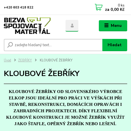
0
ks
+420 603 418 822
za
0,00 Kč
Menu
Hledat
Úvod
ŽEBŘÍKY
KLOUBOVÉ ŽEBŘÍKY
KLOUBOVÉ ŽEBŘÍKY
KLOUBOVÉ ŽEBŘÍKY OD SLOVENSKÉHO VÝROBCE
ELKOP JSOU IDEÁLNÍ PRO PRÁCI VE VÝŠKÁCH PŘI
STAVBĚ, REKONSTRUKCI, DOMÁCÍCH OPRAVÁCH I
ZAHRADNÍCH PROJEKTECH. DÍKY FLEXIBILNÍ
KLOUBOVÉ KONSTRUKCI JE MOŽNÉ ŽEBŘÍK VYUŽÍT
JAKO ŠTAFLE, OPĚRNÝ ŽEBŘÍK NEBO LEŠENÍ.