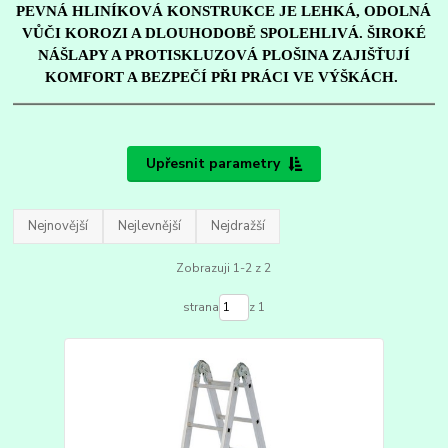
PEVNÁ HLINÍKOVÁ KONSTRUKCE JE LEHKÁ, ODOLNÁ
VŮČI KOROZI A DLOUHODOBĚ SPOLEHLIVÁ. ŠIROKÉ
NÁŠLAPY A PROTISKLUZOVÁ PLOŠINA ZAJIŠŤUJÍ
KOMFORT A BEZPEČÍ PŘI PRÁCI VE VÝŠKÁCH.
Upřesnit parametry
Nejnovější
Nejlevnější
Nejdražší
Zobrazuji 1-2 z 2
strana
z 1