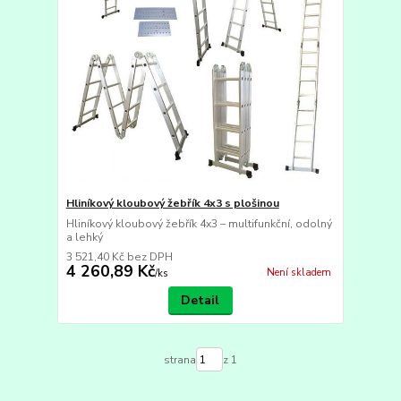
Hliníkový kloubový žebřík 4x3 s plošinou
Hliníkový kloubový žebřík 4x3 – multifunkční, odolný
a lehký
3 521,40 Kč
bez DPH
4 260,89 Kč
Není skladem
/
ks
Detail
strana
z 1