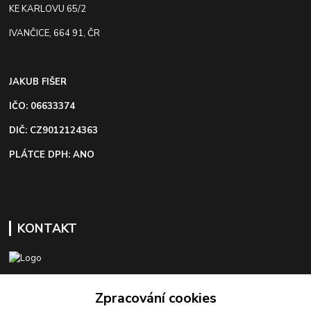
KE KARLOVU 65/2
IVANČICE, 664 91, ČR
JAKUB FIŠER
IČO: 06633374
DIČ: CZ9012124363
PLÁTCE DPH: ANO
KONTAKT
+420 603 418 822
Zpracování cookies