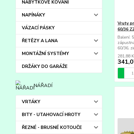
NÁBYTKOVÉ KOVÁNÍ
NAPÍNÁKY
Vruty p
VÁZACÍ PÁSKY
60/36 Z
Balení: 
ŘETĚZY A LANA
zápustná
60/36, zin
MONTÁŽNÍ SYSTÉMY
281,88 
341,0
DRŽÁKY DO GARÁŽE
NÁŘADÍ
VRTÁKY
BITY - UTAHOVACÍ HROTY
ŘEZNÉ - BRUSNÉ KOTOUČE