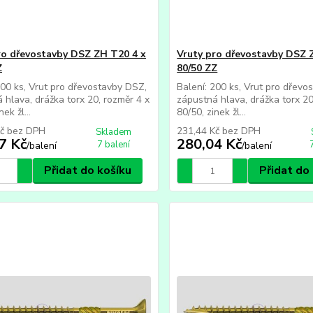
ro dřevostavby DSZ ZH T20 4 x
Vruty pro dřevostavby DSZ 
Z
80/50 ZZ
500 ks, Vrut pro dřevostavby DSZ,
Balení: 200 ks, Vrut pro dřevo
 hlava, drážka torx 20, rozměr 4 x
zápustná hlava, drážka torx 20
ek žl...
80/50, zinek žl...
Kč
bez DPH
231,44 Kč
bez DPH
Skladem
7 Kč
280,04 Kč
7 balení
/
balení
/
balení
Přidat do košíku
Přidat do