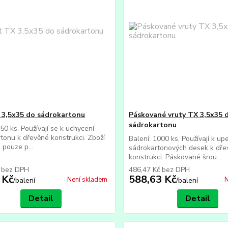
 3,5x35 do sádrokartonu
Páskované vruty TX 3,5x35 
sádrokartonu
250 ks. Používají se k uchycení
tonu k dřevěné konstrukci. Zboží
Balení: 1000 ks, Používají k up
 pouze p...
sádrokartonových desek k dře
konstrukci. Páskované šrou...
č
bez DPH
486,47 Kč
bez DPH
 Kč
588,63 Kč
Není skladem
N
/
balení
/
balení
Detail
Detail