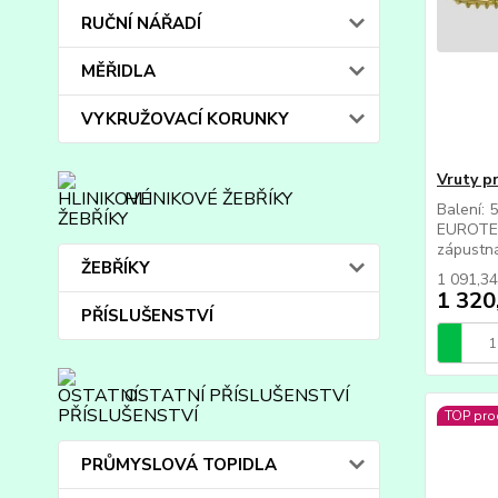
RUČNÍ NÁŘADÍ
MĚŘIDLA
VYKRUŽOVACÍ KORUNKY
Vruty p
HLINIKOVÉ ŽEBŘÍKY
Balení: 
EUROTEC
zápustná
ŽEBŘÍKY
1 091,3
1 320
PŘÍSLUŠENSTVÍ
OSTATNÍ PŘÍSLUŠENSTVÍ
TOP pro
PRŮMYSLOVÁ TOPIDLA