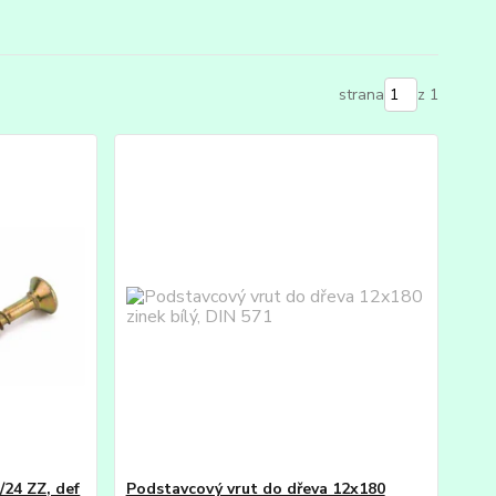
strana
z 1
/24 ZZ, def
Podstavcový vrut do dřeva 12x180