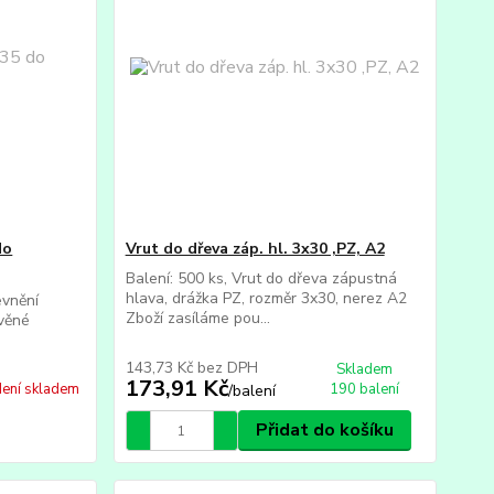
do
Vrut do dřeva záp. hl. 3x30 ,PZ, A2
Balení: 500 ks, Vrut do dřeva zápustná
hlava, drážka PZ, rozměr 3x30, nerez A2
evnění
Zboží zasíláme pou...
věné
143,73 Kč
bez DPH
Skladem
173,91 Kč
ení skladem
190 balení
/
balení
Přidat do košíku