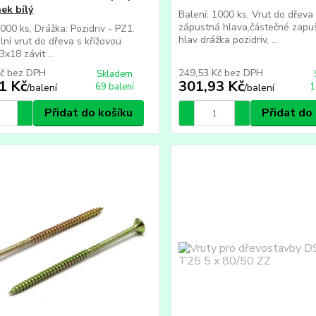
nek bílý
Balení: 1000 ks, Vrut do dře
zápustná hlava,částečné zapu
1000 ks, Drážka: Pozidriv - PZ1.
hlav drážka pozidriv, ...
lní vrut do dřeva s křížovou
x18 závit ...
Kč
bez DPH
249,53 Kč
bez DPH
Skladem
1 Kč
301,93 Kč
69 balení
1
/
balení
/
balení
Přidat do košíku
Přidat do