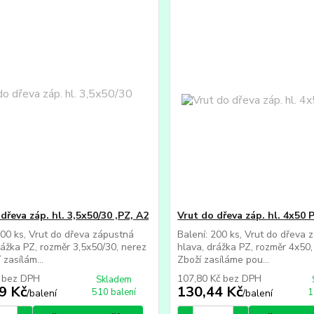
dřeva záp. hl. 3,5x50/30 ,PZ, A2
Vrut do dřeva záp. hl. 4x50 
200 ks, Vrut do dřeva zápustná
Balení: 200 ks, Vrut do dřeva 
rážka PZ, rozměr 3,5x50/30, nerez
hlava, drážka PZ, rozměr 4x50
 zasílám...
Zboží zasíláme pou...
č
bez DPH
107,80 Kč
bez DPH
Skladem
9 Kč
130,44 Kč
510 balení
1
/
balení
/
balení