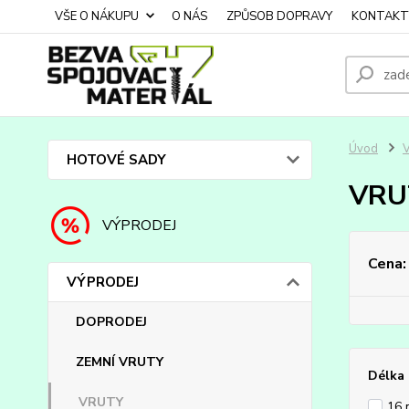
VŠE O NÁKUPU
O NÁS
ZPŮSOB DOPRAVY
KONTAKT
Úvod
HOTOVÉ SADY
VRU
VÝPRODEJ
Cena:
VÝPRODEJ
DOPRODEJ
ZEMNÍ VRUTY
Délka
VRUTY
16