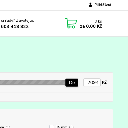
Přihlášení
 si rady? Zavolejte.
0
ks
za
0,00 Kč
 603 418 822
Do
Kč
mm
(1)
35 mm
(3)