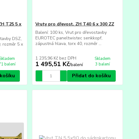
ZH T25 5 x
Vruty pro dřevost. ZH T40 6 x 300 ZZ
Balení: 100 ks, Vrut pro dřevostavby
EUROTEC paneltwistec senkkopf,
stavby DSZ,
zápustná hlava, torx 40, rozměr ...
, rozměr 5 x
1 235,96 Kč
bez DPH
Skladem
Skladem
1 495,51 Kč
71 balení
3 balení
/
balení
 košíku
Přidat do košíku