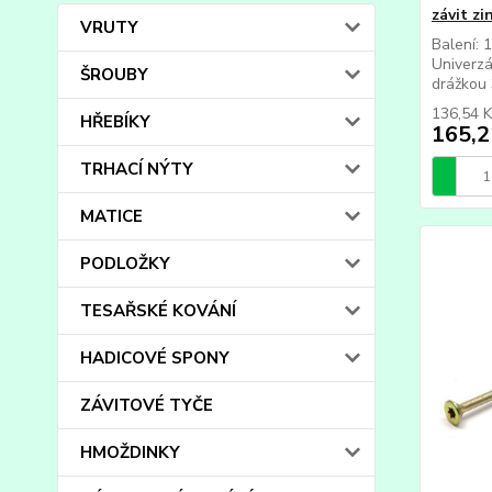
závit zi
VRUTY
Balení: 
Univerzá
ŠROUBY
drážkou 3
136,54 
HŘEBÍKY
165,2
TRHACÍ NÝTY
MATICE
PODLOŽKY
TESAŘSKÉ KOVÁNÍ
HADICOVÉ SPONY
ZÁVITOVÉ TYČE
HMOŽDINKY