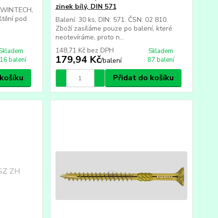
zinek bílý, DIN 571
va WINTECH,
štění pod
Balení: 30 ks, DIN: 571. ČSN: 02 810.
Zboží zasíláme pouze po balení, které
neotevíráme, proto n...
148,71 Kč
bez DPH
Skladem
Skladem
179,94 Kč
16 balení
87 balení
/
balení
 košíku
Přidat do košíku