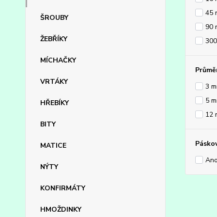
45
ŠROUBY
90
ŽEBŘÍKY
30
MÍCHAČKY
Průmě
VRTÁKY
3 
5 
HŘEBÍKY
12
BITY
Pásko
MATICE
An
NÝTY
KONFIRMÁTY
HMOŽDINKY