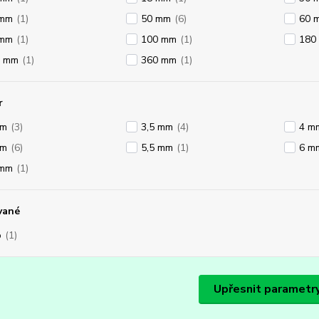
 mm
(1)
50 mm
(6)
60 
 mm
(1)
100 mm
(1)
180
0 mm
(1)
360 mm
(1)
r
mm
(3)
3,5 mm
(4)
4 m
mm
(6)
5,5 mm
(1)
6 m
 mm
(1)
vané
o
(1)
Upřesnit parametr