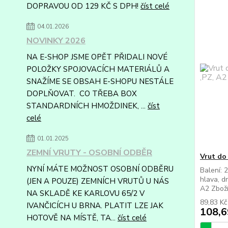
DOPRAVOU OD 129 KČ S DPH!
číst celé
04.01.2026
NOVINKY 2026
NA E-SHOP JSME OPĚT PŘIDALI NOVÉ
POLOŽKY SPOJOVACÍCH MATERIÁLŮ A
SNAŽÍME SE OBSAH E-SHOPU NESTÁLE
DOPLŇOVAT. CO TŘEBA BOX
STANDARDNÍCH HMOŽDINEK, ...
číst
celé
01.01.2025
ZEMNÍ VRUTY - OSOBNÍ ODBĚR
Vrut do 
NYNÍ MÁTE MOŽNOST OSOBNÍ ODBĚRU
Balení: 
hlava, d
(JEN A POUZE) ZEMNÍCH VRUTŮ U NÁS
A2 Zboží
NA SKLADĚ KE KARLOVU 65/2 V
89,83 K
IVANČICÍCH U BRNA. PLATIT LZE JAK
108,6
HOTOVĚ NA MÍSTĚ, TA...
číst celé