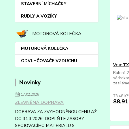
STAVEBNÍ MÍCHAČKY
RUDLY A VOZÍKY
MOTOROVÁ KOLEČKA
MOTOROVÁ KOLEČKA
ODVLHČOVAČE VZDUCHU
Vrut TX
Balení: 
sádrokar
Novinky
zasíláme
17.02.2026
73,48 K
88,91
ZLEVNĚNÁ DOPRAVA
DOPRAVA ZA ZVÝHODNĚNOU CENU AŽ
DO 31.3.2026! DOPLŇTE ZÁSOBY
SPOJOVACÍHO MATERIÁLU S