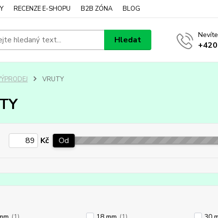
Y
RECENZE E-SHOPU
B2B ZÓNA
BLOG
Nevíte
Hledat
+420
VÝPRODEJ
VRUTY
TY
Kč
Od
 mm
(1)
18 mm
(1)
30 