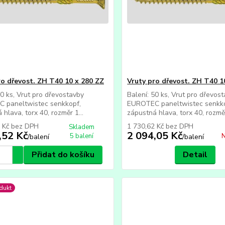
ro dřevost. ZH T40 10 x 280 ZZ
Vruty pro dřevost. ZH T40 1
50 ks, Vrut pro dřevostavby
Balení: 50 ks, Vrut pro dřevos
 paneltwistec senkkopf,
EUROTEC paneltwistec senkko
 hlava, torx 40, rozměr 1...
zápustná hlava, torx 40, rozměr
4 Kč
bez DPH
1 730,62 Kč
bez DPH
Skladem
,52 Kč
2 094,05 Kč
5 balení
N
/
balení
/
balení
Přidat do košíku
Detail
dukt