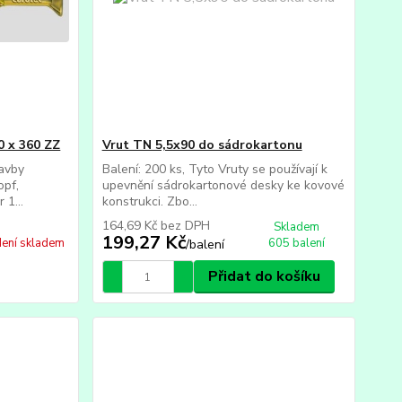
0 x 360 ZZ
Vrut TN 5,5x90 do sádrokartonu
tavby
Balení: 200 ks, Tyto Vruty se používají k
pf,
upevnění sádrokartonové desky ke kovové
 1...
konstrukci. Zbo...
164,69 Kč
bez DPH
Skladem
199,27 Kč
ení skladem
605 balení
/
balení
Přidat do košíku