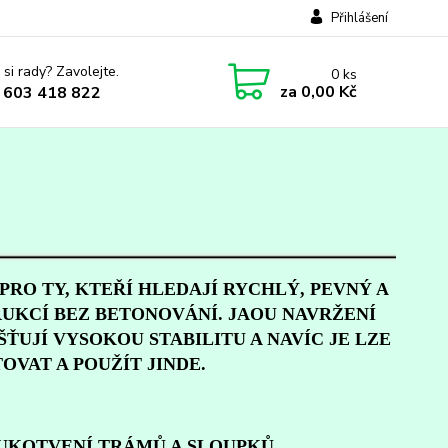
Přihlášení
 si rady? Zavolejte.
0
ks
za
0,00 Kč
 603 418 822
PRO TY, KTEŘÍ HLEDAJÍ RYCHLÝ, PEVNÝ A
KCÍ BEZ BETONOVÁNÍ. JAOU NAVRŽENÍ
ŠŤUJÍ VYSOKOU STABILITU A NAVÍC JE LZE
OVAT A POUŽÍT JINDE.
 UKOTVENÍ TRÁMŮ A SLOUPKŮ