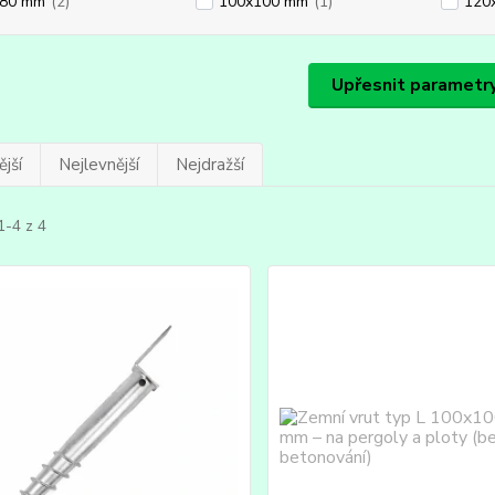
x80 mm
(2)
100x100 mm
(1)
120
Upřesnit parametr
jší
Nejlevnější
Nejdražší
1-4 z 4