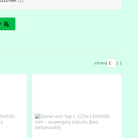
x120 mm
(1)
y
strana
z 1