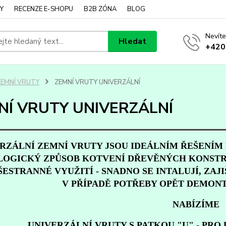
Y
RECENZE E-SHOPU
B2B ZÓNA
BLOG
Nevíte
Hledat
+420
ZEMNÍ VRUTY
ZEMNÍ VRUTY UNIVERZÁLNÍ
NÍ VRUTY UNIVERZÁLNÍ
RZÁLNÍ ZEMNÍ VRUTY JSOU IDEÁLNÍM ŘEŠENÍM 
OGICKÝ ZPŮSOB KOTVENÍ DŘEVĚNÝCH KONSTRU
ŠESTRANNÉ VYUŽITÍ - SNADNO SE INTALUJÍ, ZAJI
V PŘÍPADĚ POTŘEBY OPĚT DEMONT
NABÍZÍME
UNIVERZÁLNÍ VRUTY S PATKOU "U"
- PRO