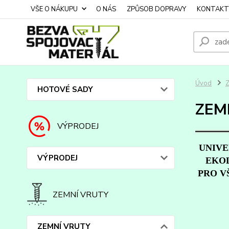
VŠE O NÁKUPU
O NÁS
ZPŮSOB DOPRAVY
KONTAKT
Úvod
HOTOVÉ SADY
ZEM
VÝPRODEJ
UNIVE
VÝPRODEJ
EKOL
PRO V
ZEMNÍ VRUTY
ZEMNÍ VRUTY