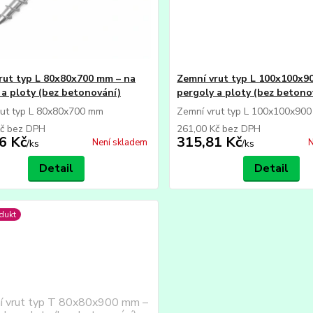
rut typ L 80x80x700 mm – na
Zemní vrut typ L 100x100x9
 a ploty (bez betonování)
pergoly a ploty (bez betono
rut typ L 80x80x700 mm
Zemní vrut typ L 100x100x90
Kč
bez DPH
261,00 Kč
bez DPH
6 Kč
315,81 Kč
Není skladem
N
/
ks
/
ks
Detail
Detail
dukt