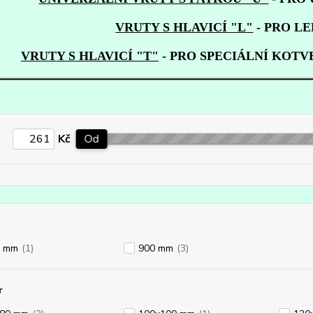
VRUTY S HLAVICÍ "L"
- PRO L
VRUTY S HLAVICÍ "T"
- PRO SPECIÁLNÍ KOT
Kč
Od
0 mm
(1)
900 mm
(3)
r