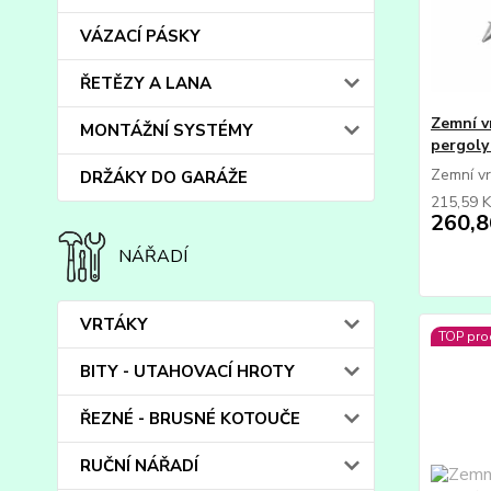
VÁZACÍ PÁSKY
ŘETĚZY A LANA
Zemní v
MONTÁŽNÍ SYSTÉMY
pergoly
Zemní v
DRŽÁKY DO GARÁŽE
215,59 
260,8
NÁŘADÍ
VRTÁKY
TOP pro
BITY - UTAHOVACÍ HROTY
ŘEZNÉ - BRUSNÉ KOTOUČE
RUČNÍ NÁŘADÍ