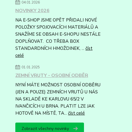
04.01.2026
NOVINKY 2026
NA E-SHOP JSME OPĚT PŘIDALI NOVÉ
POLOŽKY SPOJOVACÍCH MATERIÁLŮ A
SNAŽÍME SE OBSAH E-SHOPU NESTÁLE
DOPLŇOVAT. CO TŘEBA BOX
STANDARDNÍCH HMOŽDINEK, ...
číst
celé
01.01.2025
ZEMNÍ VRUTY - OSOBNÍ ODBĚR
NYNÍ MÁTE MOŽNOST OSOBNÍ ODBĚRU
(JEN A POUZE) ZEMNÍCH VRUTŮ U NÁS
NA SKLADĚ KE KARLOVU 65/2 V
IVANČICÍCH U BRNA. PLATIT LZE JAK
HOTOVĚ NA MÍSTĚ, TA...
číst celé
Zobrazit všechny novinky