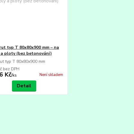
rut typ T 80x80x900 mm – na
 a ploty (bez betonování)
rut typ T 80x80x900 mm
Kč
bez DPH
6 Kč
Není skladem
/
ks
Detail