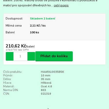
Balení: 100 ks. Vratový šroub se používá v kombinaci s podložkou a
maticí pro spojování dřevěných ko...
celý popis
Dostupnost
Skladem 2 balení
Měrná cena
2,11 Kč / ks
Balení
100 ks
210,62 Kč
/
balení
174,07 Kč
bez DPH
Přidat do košíku
Číslo produktu:
HAAFA10035B5K
Průměr:
10 mm
Délka:
35 mm
Hlava:
Hřibová
Materiál:
Ocel 4.6
Norma DIN:
603
ČSN:
021319