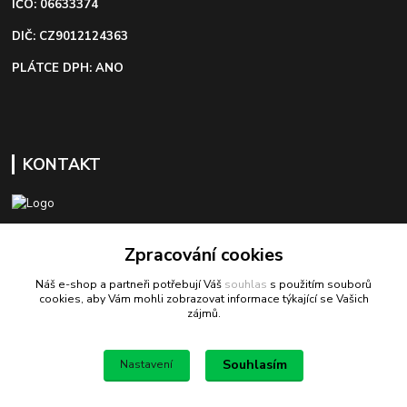
IČO: 06633374
DIČ: CZ9012124363
PLÁTCE DPH: ANO
KONTAKT
+420 603 418 822
Zpracování cookies
Náš e-shop a partneři potřebují Váš
souhlas
s použitím souborů
odbyt@bezva-spojovacimaterial.cz
cookies, aby Vám mohli zobrazovat informace týkající se Vašich
zájmů.
Souhlasím
Nastavení