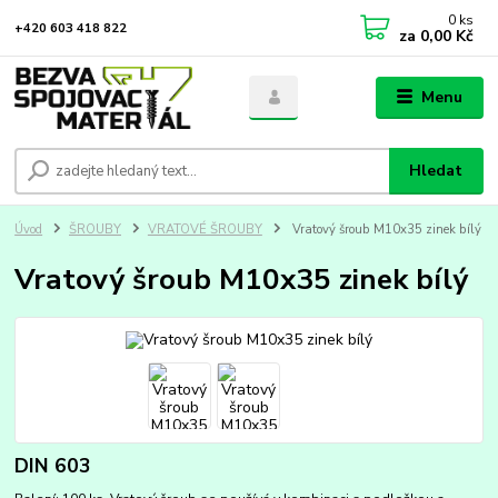
0
ks
+420 603 418 822
za
0,00 Kč
Menu
Hledat
Úvod
ŠROUBY
VRATOVÉ ŠROUBY
Vratový šroub M10x35 zinek bílý
Vratový šroub M10x35 zinek bílý
DIN 603