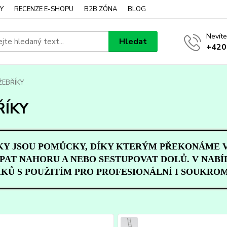
Y
RECENZE E-SHOPU
B2B ZÓNA
BLOG
Nevíte
Hledat
+420
ŽEBŘÍKY
ŘÍKY
KY JSOU POMŮCKY, DÍKY KTERÝM PŘEKONÁME 
PAT NAHORU A NEBO SESTUPOVAT DOLŮ. V NA
ÍKŮ S POUŽITÍM PRO PROFESIONÁLNÍ I SOUKROM