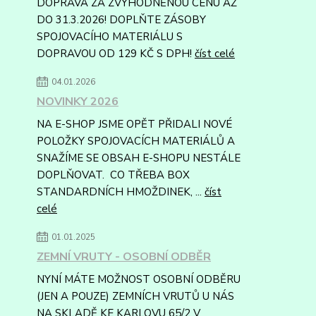
DOPRAVA ZA ZVÝHODNĚNOU CENU AŽ
DO 31.3.2026! DOPLŇTE ZÁSOBY
SPOJOVACÍHO MATERIÁLU S
DOPRAVOU OD 129 KČ S DPH!
číst celé
04.01.2026
NOVINKY 2026
NA E-SHOP JSME OPĚT PŘIDALI NOVÉ
POLOŽKY SPOJOVACÍCH MATERIÁLŮ A
SNAŽÍME SE OBSAH E-SHOPU NESTÁLE
DOPLŇOVAT. CO TŘEBA BOX
STANDARDNÍCH HMOŽDINEK, ...
číst
celé
01.01.2025
ZEMNÍ VRUTY - OSOBNÍ ODBĚR
NYNÍ MÁTE MOŽNOST OSOBNÍ ODBĚRU
(JEN A POUZE) ZEMNÍCH VRUTŮ U NÁS
NA SKLADĚ KE KARLOVU 65/2 V