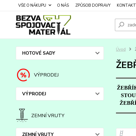
VŠE O NÁKUPU
O NÁS
ZPŮSOB DOPRAVY
KONTAKT
Úvod
HOTOVÉ SADY
ŽEB
VÝPRODEJ
ŽEBŘÍ
VÝPRODEJ
STOU
ŽEBŘ
ZEMNÍ VRUTY
ZEMNÍ VRUTY