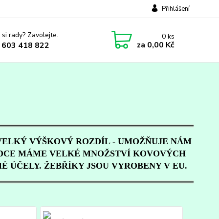
Přihlášení
 si rady? Zavolejte.
0
ks
za
0,00 Kč
 603 418 822
VELKÝ VÝŠKOVÝ ROZDÍL - UMOŽŇUJE NÁM
BÍDCE MÁME VELKÉ MNOŽSTVÍ KOVOVÝCH
É ÚČELY. ŽEBŘÍKY JSOU VYROBENY V EU.