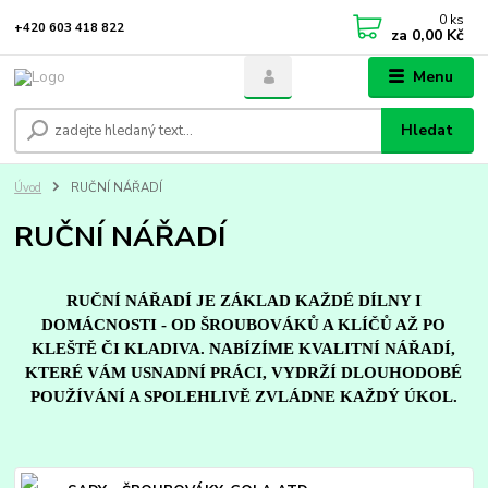
0
ks
+420 603 418 822
za
0,00 Kč
Menu
Hledat
Úvod
RUČNÍ NÁŘADÍ
RUČNÍ NÁŘADÍ
RUČNÍ NÁŘADÍ JE ZÁKLAD KAŽDÉ DÍLNY I
DOMÁCNOSTI - OD ŠROUBOVÁKŮ A KLÍČŮ AŽ PO
KLEŠTĚ ČI KLADIVA. NABÍZÍME KVALITNÍ NÁŘADÍ,
KTERÉ VÁM USNADNÍ PRÁCI, VYDRŽÍ DLOUHODOBÉ
POUŽÍVÁNÍ A SPOLEHLIVĚ ZVLÁDNE KAŽDÝ ÚKOL.