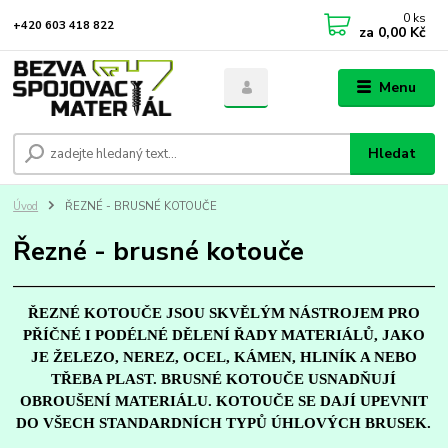
0
ks
+420 603 418 822
za
0,00 Kč
Menu
Hledat
Úvod
ŘEZNÉ - BRUSNÉ KOTOUČE
Řezné - brusné kotouče
ŘEZNÉ KOTOUČE JSOU SKVĚLÝM NÁSTROJEM PRO
PŘÍČNÉ I PODÉLNÉ DĚLENÍ ŘADY MATERIÁLŮ, JAKO
JE ŽELEZO, NEREZ, OCEL, KÁMEN, HLINÍK A NEBO
TŘEBA PLAST. BRUSNÉ KOTOUČE USNADŇUJÍ
OBROUŠENÍ MATERIÁLU. KOTOUČE SE DAJÍ UPEVNIT
DO VŠECH STANDARDNÍCH TYPŮ ÚHLOVÝCH BRUSEK.