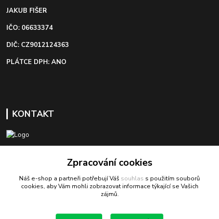
JAKUB FIŠER
IČO: 06633374
DIČ: CZ9012124363
PLÁTCE DPH: ANO
KONTAKT
+420 603 418 822
Zpracování cookies
Náš e-shop a partneři potřebují Váš
souhlas
s použitím souborů
odbyt@bezva-spojovacimaterial.cz
cookies, aby Vám mohli zobrazovat informace týkající se Vašich
zájmů.