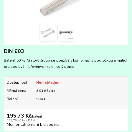
DIN 603
Balení: 50 ks, Vratový šroub se používá v kombinaci s podložkou a maticí
pro spojování dřevěných kon...
celý popis
Dostupnost
Není skladem
Měrná cena
3,91 Kč / ks
Balení
50 ks
195,73 Kč
/
balení
161,76 Kč
bez DPH
Momentálně není k dispozici