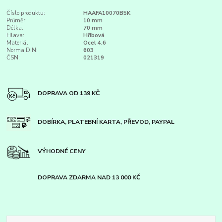
Číslo produktu:
HAAFA10070B5K
Průměr:
10 mm
Délka:
70 mm
Hlava:
Hřibová
Materiál:
Ocel 4.6
Norma DIN:
603
ČSN:
021319
DOPRAVA OD 139 KČ
DOBÍRKA, PLATEBNÍ KARTA, PŘEVOD, PAYPAL
VÝHODNÉ CENY
DOPRAVA ZDARMA NAD 13 000 KČ