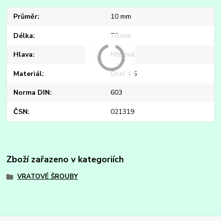
Průměr
10 mm
Délka
70 mm
Hlava
Hřibová
Materiál
Ocel 4.6
Norma DIN
603
ČSN
021319
Zboží zařazeno v kategoriích
VRATOVÉ ŠROUBY