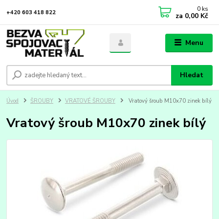
0
ks
+420 603 418 822
za
0,00 Kč
Menu
Hledat
Úvod
ŠROUBY
VRATOVÉ ŠROUBY
Vratový šroub M10x70 zinek bílý
Vratový šroub M10x70 zinek bílý