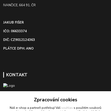
IVANČICE, 664 91, ČR
JAKUB FIŠER
IČO: 06633374
DIČ: CZ9012124363
PLÁTCE DPH: ANO
KONTAKT
+420 603 418 822
Zpracování cookies
Náš e-shop a partneři potřebují Váš
souhlas
s použitím souborů
odbyt@bezva-spojovacimaterial.cz