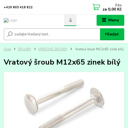
0
ks
+420 603 418 822
za
0,00 Kč
Menu
Hledat
Úvod
ŠROUBY
VRATOVÉ ŠROUBY
Vratový šroub M12x65 zinek bílý
Vratový šroub M12x65 zinek bílý