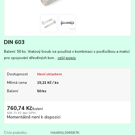
DIN 603
Balení: 50 ks, Vratový šroub se používá v kombinaci s podložkou a maticí
pro spojování dřevěných kon...
celý popis
Dostupnost
Není skladem
Měrná cena
15,21 Kč / ks
Balení
50 ks
760,74 Kč
/
balení
628,71 Kč
bez DPH
Momentálně není k dispozici
Číslo produktu:
HAAFA12065B7K