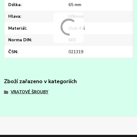
Délka
65 mm
Hlava
Hřibová
Materiál
Ocel 4.6
Norma DIN
603
ČSN
021319
Zboží zařazeno v kategoriích
VRATOVÉ ŠROUBY