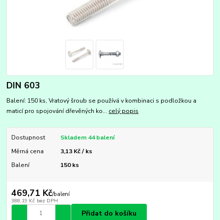
DIN 603
Balení: 150 ks, Vratový šroub se používá v kombinaci s podložkou a
maticí pro spojování dřevěných ko...
celý popis
Dostupnost
Skladem 44 balení
Měrná cena
3,13 Kč / ks
Balení
150 ks
469,71 Kč
/
balení
388,19 Kč
bez DPH
Přidat do košíku