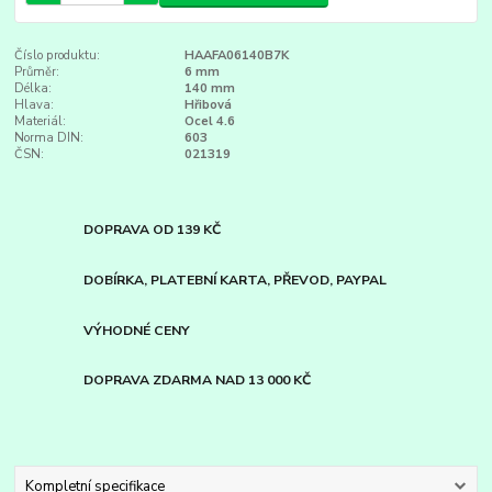
Číslo produktu:
HAAFA06140B7K
Průměr:
6 mm
Délka:
140 mm
Hlava:
Hřibová
Materiál:
Ocel 4.6
Norma DIN:
603
ČSN:
021319
DOPRAVA OD 139 KČ
DOBÍRKA, PLATEBNÍ KARTA, PŘEVOD, PAYPAL
VÝHODNÉ CENY
DOPRAVA ZDARMA NAD 13 000 KČ
Kompletní specifikace