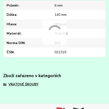
Průměr
6 mm
Délka
140 mm
Hlava
Hřibová
Materiál
Ocel 4.6
Norma DIN
603
ČSN
021319
Zboží zařazeno v kategoriích
VRATOVÉ ŠROUBY