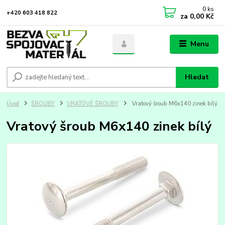
0
ks
+420 603 418 822
za
0,00 Kč
Menu
Hledat
Úvod
ŠROUBY
VRATOVÉ ŠROUBY
Vratový šroub M6x140 zinek bílý
Vratový šroub M6x140 zinek bílý