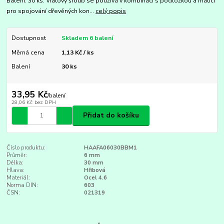
Balení: 30 ks. Vratový šroub se používá v kombinaci s podložkou a maticí
pro spojování dřevěných kon...
celý popis
Dostupnost
Skladem 6 balení
Měrná cena
1,13 Kč / ks
Balení
30 ks
33,95 Kč
/
balení
28,06 Kč
bez DPH
Přidat do košíku
Číslo produktu:
HAAFA06030BBM1
Průměr:
6 mm
Délka:
30 mm
Hlava:
Hřibová
Materiál:
Ocel 4.6
Norma DIN:
603
ČSN:
021319