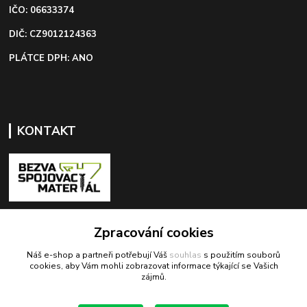
IČO: 06633374
DIČ: CZ9012124363
PLÁTCE DPH: ANO
KONTAKT
+420 603 418 822
Zpracování cookies
Náš e-shop a partneři potřebují Váš
souhlas
s použitím souborů
odbyt@bezva-spojovacimaterial.cz
cookies, aby Vám mohli zobrazovat informace týkající se Vašich
zájmů.