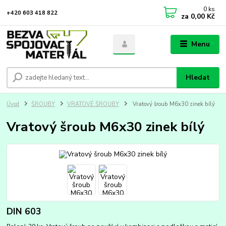
0
ks
+420 603 418 822
za
0,00 Kč
Menu
Hledat
Úvod
ŠROUBY
VRATOVÉ ŠROUBY
Vratový šroub M6x30 zinek bílý
Vratový šroub M6x30 zinek bílý
DIN 603