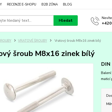
Y
RECENZE E-SHOPU
B2B ZÓNA
BLOG
Nevíte
Hledat
+420
ŠROUBY
VRATOVÉ ŠROUBY
Vratový šroub M8x16 zinek bílý
ový šroub M8x16 zinek bílý
DIN
Balení
maticí
Dos
Měr