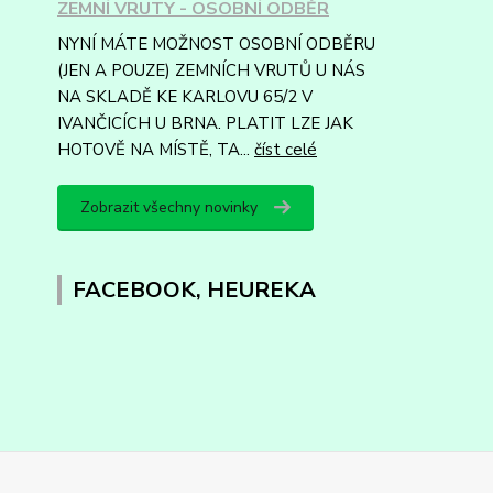
ZEMNÍ VRUTY - OSOBNÍ ODBĚR
NYNÍ MÁTE MOŽNOST OSOBNÍ ODBĚRU
(JEN A POUZE) ZEMNÍCH VRUTŮ U NÁS
NA SKLADĚ KE KARLOVU 65/2 V
IVANČICÍCH U BRNA. PLATIT LZE JAK
HOTOVĚ NA MÍSTĚ, TA...
číst celé
Zobrazit všechny novinky
FACEBOOK, HEUREKA