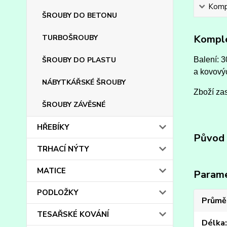
Kompl
ŠROUBY DO BETONU
Komple
TURBOŠROUBY
ŠROUBY DO PLASTU
Balení: 3
a kovovýc
NÁBYTKÁŘSKÉ ŠROUBY
Zboží zas
ŠROUBY ZÁVĚSNÉ
HŘEBÍKY
Původ 
TRHACÍ NÝTY
MATICE
Param
PODLOŽKY
Průmě
TESAŘSKÉ KOVÁNÍ
Délka