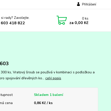
Přihlášení
 si rady? Zavolejte.
0
ks
za
0,00 Kč
 603 418 822
 603
: 300 ks, Vratový šroub se používá v kombinaci s podložkou a
 pro spojování dřevěných ko...
celý popis
tupnost
Skladem 1 balení
ná cena
0,86 Kč / ks