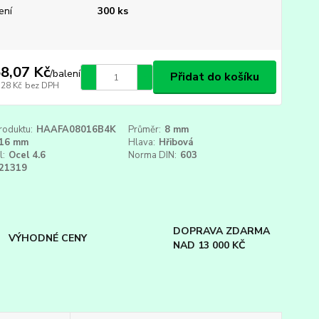
ení
300 ks
8,07 Kč
/
balení
Přidat do košíku
,28 Kč
bez DPH
roduktu:
HAAFA08016B4K
Průměr:
8 mm
16 mm
Hlava:
Hřibová
l:
Ocel 4.6
Norma DIN:
603
21319
DOPRAVA ZDARMA
VÝHODNÉ CENY
NAD 13 000 KČ