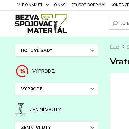
VŠE O NÁKUPU
O NÁS
ZPŮSOB DOPRAVY
KONTAKT
Úvod
HOTOVÉ SADY
Vrat
VÝPRODEJ
VÝPRODEJ
ZEMNÍ VRUTY
ZEMNÍ VRUTY