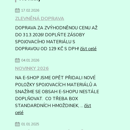
17.02.2026
ZLEVNĚNÁ DOPRAVA
DOPRAVA ZA ZVÝHODNĚNOU CENU AŽ
DO 31.3.2026! DOPLŇTE ZÁSOBY
SPOJOVACÍHO MATERIÁLU S
DOPRAVOU OD 129 KČ S DPH!
číst celé
04.01.2026
NOVINKY 2026
NA E-SHOP JSME OPĚT PŘIDALI NOVÉ
POLOŽKY SPOJOVACÍCH MATERIÁLŮ A
SNAŽÍME SE OBSAH E-SHOPU NESTÁLE
DOPLŇOVAT. CO TŘEBA BOX
STANDARDNÍCH HMOŽDINEK, ...
číst
celé
01.01.2025