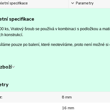
etní specifikace
Parametry
tní specifikace
00 ks, Vratový šroub se používá v kombinaci s podložkou a mat
h konstrukcí.
íláme pouze po balení, které neotevíráme, proto není možné si 
zboží
etry
r
8 mm
16 mm