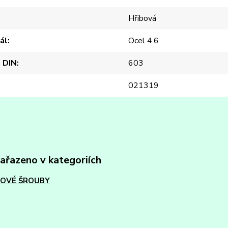
Hřibová
ál
Ocel 4.6
 DIN
603
021319
zařazeno v kategoriích
OVÉ ŠROUBY