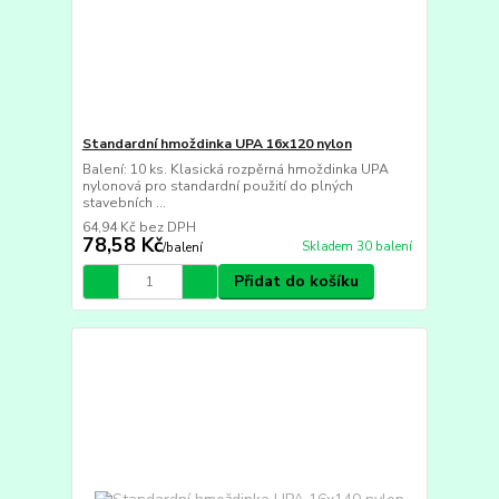
Standardní hmoždinka UPA 16x120 nylon
Balení: 10 ks. Klasická rozpěrná hmoždinka UPA
nylonová pro standardní použití do plných
stavebních ...
64,94 Kč
bez DPH
78,58 Kč
Skladem 30 balení
/
balení
Přidat do košíku