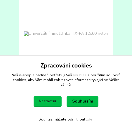
Zpracování cookies
Náš e-shop a partneři potřebují Váš
souhlas
s použitím souborů
cookies, aby Vám mohli zobrazovat informace týkající se Vašich
Univerzální hmoždinka TX-PA 12x60 nylon
zájmů.
Balení: 25 ks. Univerzální hmoždinka jak do plných,
tak i do dutých stavebních materiálů. Zboží z...
58,44 Kč
bez DPH
Souhlasím
Nastavení
70,71 Kč
Skladem 161 balení
/
balení
Přidat do košíku
Souhlas můžete odmítnout
zde
.