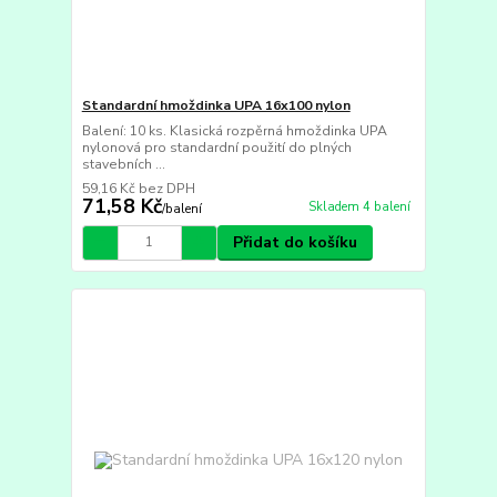
Standardní hmoždinka UPA 16x100 nylon
Balení: 10 ks. Klasická rozpěrná hmoždinka UPA
nylonová pro standardní použití do plných
stavebních ...
59,16 Kč
bez DPH
71,58 Kč
Skladem 4 balení
/
balení
Přidat do košíku