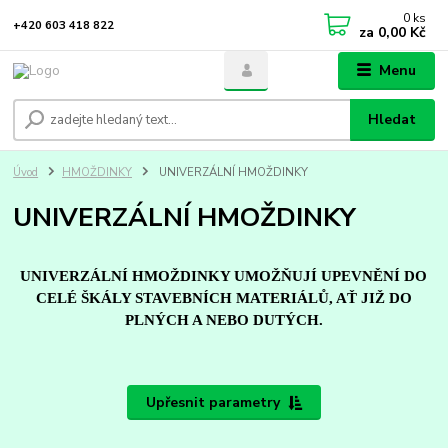
0
ks
+420 603 418 822
za
0,00 Kč
Menu
Hledat
Úvod
HMOŽDINKY
UNIVERZÁLNÍ HMOŽDINKY
UNIVERZÁLNÍ HMOŽDINKY
UNIVERZÁLNÍ HMOŽDINKY UMOŽŇUJÍ UPEVNĚNÍ DO
CELÉ ŠKÁLY STAVEBNÍCH MATERIÁLŮ, AŤ JIŽ DO
PLNÝCH A NEBO DUTÝCH.
Upřesnit parametry