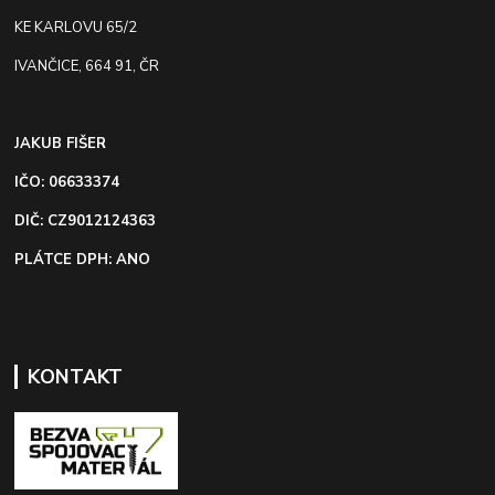
KE KARLOVU 65/2
IVANČICE, 664 91, ČR
JAKUB FIŠER
IČO: 06633374
DIČ: CZ9012124363
PLÁTCE DPH: ANO
KONTAKT