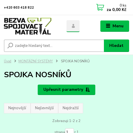
0
ks
+420 603 418 822
za
0,00 Kč
Menu
Hledat
Úvod
MONTÁŽNÍ SYSTÉMY
SPOJKA NOSNÍKŮ
SPOJKA NOSNÍKŮ
Upřesnit parametry
Nejnovější
Nejlevnější
Nejdražší
Zobrazuji 1-2 z 2
strana
z 1