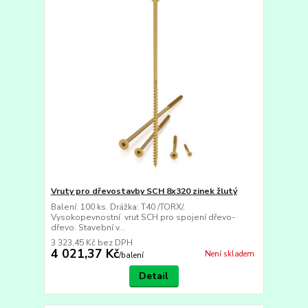
Vruty pro dřevostavby SCH 8x320 zinek žlutý
Balení: 100 ks. Drážka: T40 /TORX/.
Vysokopevnostní vrut SCH pro spojení dřevo-
dřevo. Stavební v...
3 323,45 Kč
bez DPH
4 021,37 Kč
Není skladem
/
balení
Detail