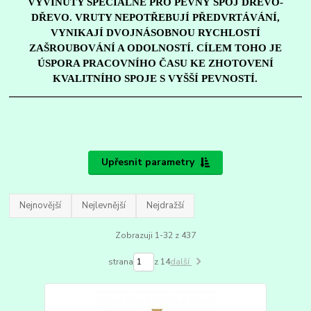
VYVINUTY SPECIÁLNĚ PRO PEVNÝ SPOJ DŘEVO-
DŘEVO. VRUTY NEPOTŘEBUJÍ PŘEDVRTÁVÁNÍ,
VYNIKAJÍ DVOJNÁSOBNOU RYCHLOSTÍ
ZAŠROUBOVÁNÍ A ODOLNOSTÍ. CÍLEM TOHO JE
ÚSPORA PRACOVNÍHO ČASU KE ZHOTOVENÍ
KVALITNÍHO SPOJE S VYŠŠÍ PEVNOSTÍ.
Upřesnit parametry
Nejnovější
Nejlevnější
Nejdražší
Zobrazuji 1-32 z 437
strana
z 14
další