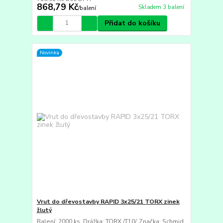
868,79 Kč
Skladem 3 balení
/
balení
Přidat do košíku
Novinka
Vrut do dřevostavby RAPID 3x25/21 TORX zinek
žlutý
Balení: 2000 ks. Drážka: TORX /T10/. Značka: Schmid