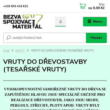
0
ks
+420 603 418 822
za
0,00 Kč
Menu
Hledat
Úvod
VRUTY
VRUTY DO DŘEVOSTAVBY (TESAŘSKÉ VRUTY)
VRUTY DO DŘEVOSTAVBY
(TESAŘSKÉ VRUTY)
VYSOKOPEVNOSTNÍ SAMOŘEZNÉ VRUTY DO DŘEVA SE
ZAPUŠTĚNOU HLAVOU JSOU SPECIÁLNĚ URČENÉ PRO
REALIZACE DŘEVOSTAVEB, JAKO JSOU SRUBY,
PERGOLY, STŘECHY, PLOTY APOD. VRUTY BYLY