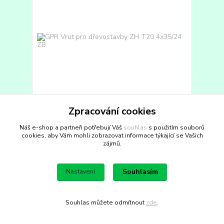
Zpracování cookies
GPR Vrut pro dřevostavby ZH T20 4x35/24 ZB
Náš e-shop a partneři potřebují Váš
souhlas
s použitím souborů
Balení: 1000 ks, Vrut pro dřevostavby, zápustná
cookies, aby Vám mohli zobrazovat informace týkající se Vašich
hlava, drážka torx 20, rozměr 4 x 35/24, zinek bílý ...
zájmů.
481,78 Kč
bez DPH
582,95 Kč
Skladem 3 balení
/
balení
Souhlasím
Nastavení
Přidat do košíku
Souhlas můžete odmítnout
zde
.