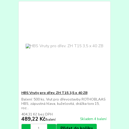
HBS Vruty pro dřev. ZH T15 3,5 x 40 ZB
Balení: 500 ks, Vrut pro dřevostavby ROTHOBLAAS
HBS, zápustná hlava, kuželovitá, drážka torx 15,
roz...
404,31 Kč
bez DPH
489,22 Kč
Skladem 4 balení
/
balení
Přidat do košíku