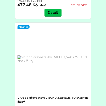
394,61 Kč
bez DPH
477,48 Kč
Není skladem
/
balení
Detail
Novinka
Vrut do dřevostavby RAPID 3,5x45/25 TORX zinek
žlutý