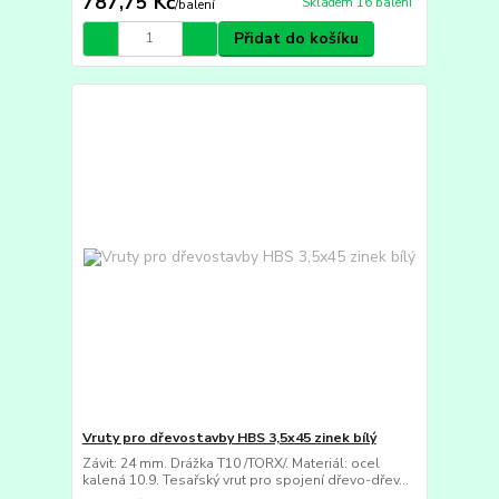
787,75 Kč
Skladem 16 balení
/
balení
Přidat do košíku
Vruty pro dřevostavby HBS 3,5x45 zinek bílý
Závit: 24 mm. Drážka T10 /TORX/. Materiál: ocel
kalená 10.9. Tesařský vrut pro spojení dřevo-dřev...