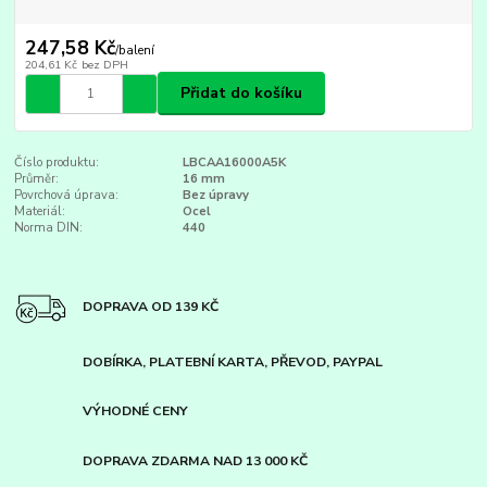
247,58 Kč
/
balení
204,61 Kč
bez DPH
Přidat do košíku
Číslo produktu:
LBCAA16000A5K
Průměr:
16 mm
Povrchová úprava:
Bez úpravy
Materiál:
Ocel
Norma DIN:
440
DOPRAVA OD 139 KČ
DOBÍRKA, PLATEBNÍ KARTA, PŘEVOD, PAYPAL
VÝHODNÉ CENY
DOPRAVA ZDARMA NAD 13 000 KČ