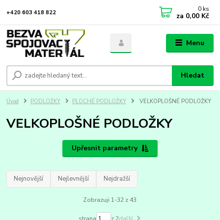
0
ks
+420 603 418 822
za
0,00 Kč
Menu
Hledat
Úvod
PODLOŽKY
PLOCHÉ PODLOŽKY
VELKOPLOŠNÉ PODLOŽKY
VELKOPLOŠNÉ PODLOŽKY
Upřesnit parametry
Nejnovější
Nejlevnější
Nejdražší
Zobrazuji 1-32 z 43
strana
z 2
další