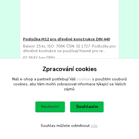
Podložka M12 pro dřevěné konstrukce DIN 440
Balení: 15 ks. ISO: 7094. ČSN: 02 1727. Podložky pro
dřevěné kostrukce se používají hlavně pro re...
62,36 Kč
bez DPH
75,46 Kč
Skladem 37 balení
/
balení
Zpracování cookies
Přidat do košíku
Náš e-shop a partneři potřebují Váš
souhlas
s použitím souborů
cookies, aby Vám mohli zobrazovat informace týkající se Vašich
zájmů.
Souhlasím
Nastavení
Souhlas můžete odmítnout
zde
.