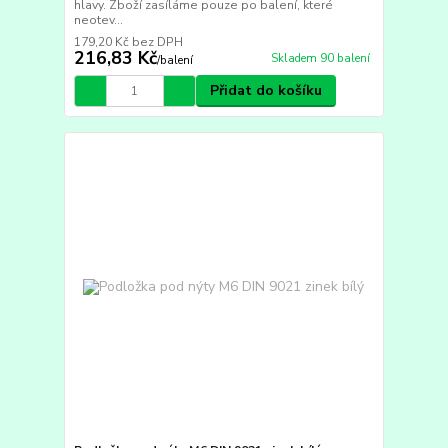
hlavy. Zboží zasíláme pouze po balení, které
neotev...
179,20 Kč
bez DPH
216,83 Kč
Skladem 90 balení
/
balení
Přidat do košíku