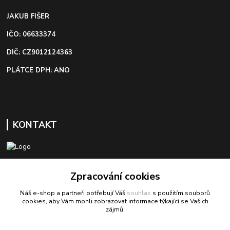
JAKUB FIŠER
IČO: 06633374
DIČ: CZ9012124363
PLÁTCE DPH: ANO
KONTAKT
+420 603 418 822
Zpracování cookies
Náš e-shop a partneři potřebují Váš
souhlas
s použitím souborů
odbyt@bezva-spojovacimaterial.cz
cookies, aby Vám mohli zobrazovat informace týkající se Vašich
zájmů.