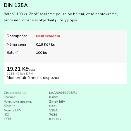
DIN 125A
Balení: 100 ks. Zboží zasíláme pouze po balení, které neotevíráme,
proto není možné si objednat j...
celý popis
Dostupnost
Není skladem
Měrná cena
0,19 Kč / ks
Balení
100 ks
19,21 Kč
/
balení
15,88 Kč
bez DPH
Momentálně není k dispozici
Číslo produktu:
LAAAA06000BP1
Průměr:
6 mm
Povrchová úprava:
Zinek bílý
Materiál:
Ocel
Norma DIN:
125A
ISO:
7089
ČSN:
021702