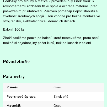
Podložky pro šrouby a matice v provedení bílý zinek slouží k
rovnoměrnému rozložení tlaku spoje a ochraně materiálu před
poškozením při utahování. Zároveň pomáhají zlepšit stabilitu a
životnost šroubových spojů. Jsou vhodné pro běžné montáže ve
strojírenství, elektrotechnice i domácích dílnách.
Balení: 100 ks.
Zboží zasíláme pouze po balení, které neotevíráme, proto není
možné si objednat jiný počet kusů, než po kusech v balení.
Původ zboží
Parametry
Průměr
6 mm
Povrchová úprava
Zinek bílý
Materiál
Ocel