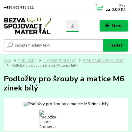
0
ks
+420 603 418 822
za
0,00 Kč
Menu
Hledat
Úvod
PODLOŽKY
PLOCHÉ PODLOŽKY
STANDARDNÍ PODLOŽKY
Podložky pro šrouby a matice M6 zinek bílý
Podložky pro šrouby a matice M6
zinek bílý