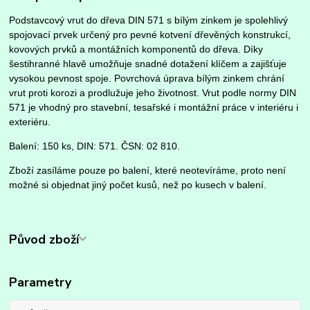
Podstavcový vrut do dřeva DIN 571 s bílým zinkem je spolehlivý
spojovací prvek určený pro pevné kotvení dřevěných konstrukcí,
kovových prvků a montážních komponentů do dřeva. Díky
šestihranné hlavě umožňuje snadné dotažení klíčem a zajišťuje
vysokou pevnost spoje. Povrchová úprava bílým zinkem chrání
vrut proti korozi a prodlužuje jeho životnost. Vrut podle normy DIN
571 je vhodný pro stavební, tesařské i montážní práce v interiéru i
exteriéru.
Balení: 150 ks, DIN: 571. ČSN: 02 810.
Zboží zasíláme pouze po balení, které neotevíráme, proto není
možné si objednat jiný počet kusů, než po kusech v balení.
Původ zboží
Parametry