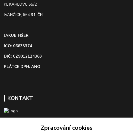
KE KARLOVU 65/2
IVANČICE, 664 91, ČR
JAKUB FIŠER
IČO: 06633374
DIČ: CZ9012124363
PLÁTCE DPH: ANO
KONTAKT
+420 603 418 822
Zpracování cookies