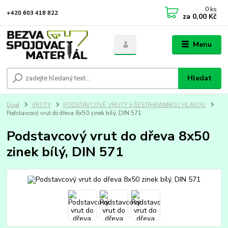
0
ks
+420 603 418 822
za
0,00 Kč
Menu
Hledat
Úvod
VRUTY
PODSTAVCOVÉ VRUTY S ŠESTIHRANNOU HLAVOU
Podstavcový vrut do dřeva 8x50 zinek bílý, DIN 571
Podstavcový vrut do dřeva 8x50
zinek bílý, DIN 571