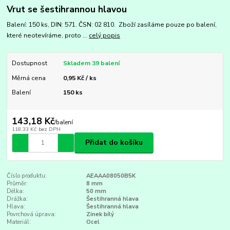
Vrut se šestihrannou hlavou
Balení: 150 ks, DIN: 571. ČSN: 02 810. Zboží zasíláme pouze po balení,
které neotevíráme, proto ...
celý popis
Dostupnost
Skladem 39 balení
Měrná cena
0,95 Kč / ks
Balení
150 ks
143,18 Kč
/
balení
118,33 Kč
bez DPH
Přidat do košíku
Číslo produktu:
AEAAA08050B5K
Průměr:
8 mm
Délka:
50 mm
Drážka:
Šestihranná hlava
Hlava:
Šestihranná hlava
Povrchová úprava:
Zinek bílý
Materiál:
Ocel