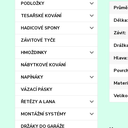
PODLOŽKY
Průmě
TESAŘSKÉ KOVÁNÍ
Délka
HADICOVÉ SPONY
Závit
ZÁVITOVÉ TYČE
Drážk
HMOŽDINKY
Hlava
NÁBYTKOVÉ KOVÁNÍ
Povrc
NAPÍNÁKY
Materi
VÁZACÍ PÁSKY
Veliko
ŘETĚZY A LANA
MONTÁŽNÍ SYSTÉMY
DRŽÁKY DO GARÁŽE