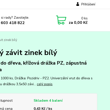
Přihlášení
 si rady? Zavolejte.
0
ks
za
0,00 Kč
 603 418 822
it zinek bílý
 závit zinek bílý
 do dřeva, křížová drážka PZ, zápustná
a
 1000 ks, Drážka: Pozidriv - PZ2. Univerzální vrut do dřeva s
u drážkou 3,5x50 závi...
celý popis
tupnost
Skladem 4 balení
ná cena
0,43 Kč / ks