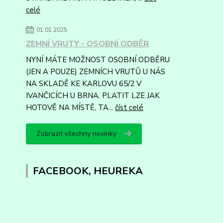
celé
01.01.2025
ZEMNÍ VRUTY - OSOBNÍ ODBĚR
NYNÍ MÁTE MOŽNOST OSOBNÍ ODBĚRU
(JEN A POUZE) ZEMNÍCH VRUTŮ U NÁS
NA SKLADĚ KE KARLOVU 65/2 V
IVANČICÍCH U BRNA. PLATIT LZE JAK
HOTOVĚ NA MÍSTĚ, TA...
číst celé
Zobrazit všechny novinky
FACEBOOK, HEUREKA