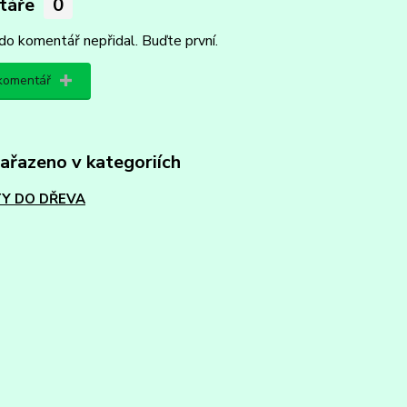
táře
0
do komentář nepřidal. Buďte první.
 komentář
zařazeno v kategoriích
Y DO DŘEVA