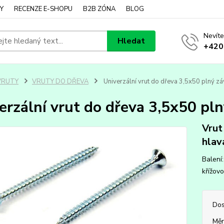
Y
RECENZE E-SHOPU
B2B ZÓNA
BLOG
Nevíte
Hledat
+420
VRUTY
VRUTY DO DŘEVA
Univerzální vrut do dřeva 3,5x50 plný záv
erzální vrut do dřeva 3,5x50 plný
Vrut
hlav
Balení:
křížovo
Dos
Měr