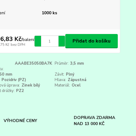
ení
1000 ks
6,83 Kč
/
balení
Přidat do košíku
,75 Kč
bez DPH
AAABE35050BA7K
Průměr:
3,5 mm
u:
50 mm
Závit:
Plný
Pozidriv (PZ)
Hlava:
Zápustná
ová úprava:
Zinek bílý
Materiál:
Ocel
t drážky:
PZ2
DOPRAVA ZDARMA
VÝHODNÉ CENY
NAD 13 000 KČ