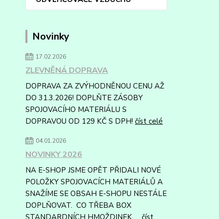
Novinky
17.02.2026
ZLEVNĚNÁ DOPRAVA
DOPRAVA ZA ZVÝHODNĚNOU CENU AŽ
DO 31.3.2026! DOPLŇTE ZÁSOBY
SPOJOVACÍHO MATERIÁLU S
DOPRAVOU OD 129 KČ S DPH!
číst celé
04.01.2026
NOVINKY 2026
NA E-SHOP JSME OPĚT PŘIDALI NOVÉ
POLOŽKY SPOJOVACÍCH MATERIÁLŮ A
SNAŽÍME SE OBSAH E-SHOPU NESTÁLE
DOPLŇOVAT. CO TŘEBA BOX
STANDARDNÍCH HMOŽDINEK, ...
číst