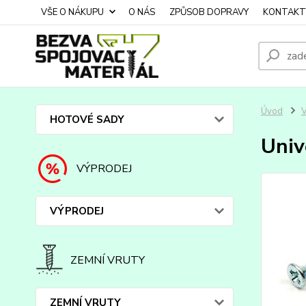
VŠE O NÁKUPU
O NÁS
ZPŮSOB DOPRAVY
KONTAKT
Úvod
HOTOVÉ SADY
Univ
VÝPRODEJ
VÝPRODEJ
ZEMNÍ VRUTY
ZEMNÍ VRUTY