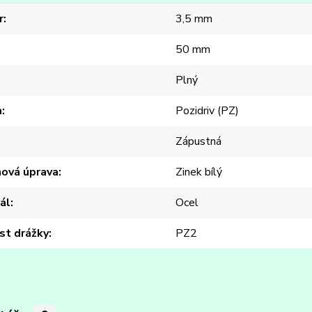
r
3,5 mm
50 mm
Plný
a
Pozidriv (PZ)
Zápustná
hová úprava
Zinek bílý
ál
Ocel
st drážky
PZ2