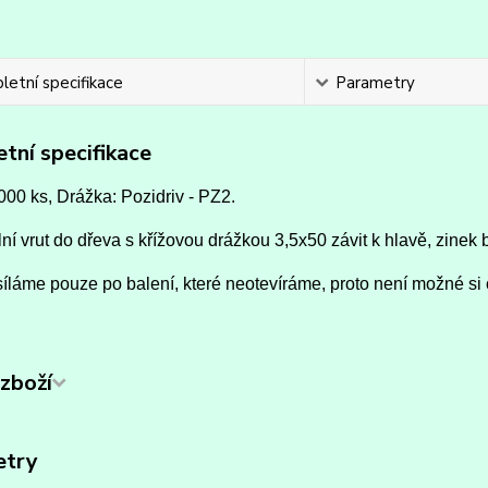
etní specifikace
Parametry
tní specifikace
000 ks, Drážka: Pozidriv - PZ2.
ní vrut do dřeva s křížovou drážkou 3,5x50 závit k hlavě, zinek b
íláme pouze po balení, které neotevíráme, proto není možné si 
zboží
etry