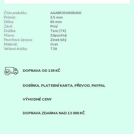
Číslo produktu:
AAABK35060BA5K
Průměr:
3,5 mm
Délka:
60 mm
Závit:
Plný
Drážka:
Torx (TX)
Hlava:
Zápustná
Povrchová úprava:
Zinek bílý
Materiál:
Ocel
Velikost drážky:
T20
DOPRAVA OD 139 KČ
DOBÍRKA, PLATEBNÍ KARTA, PŘEVOD, PAYPAL
VÝHODNÉ CENY
DOPRAVA ZDARMA NAD 13 000 KČ