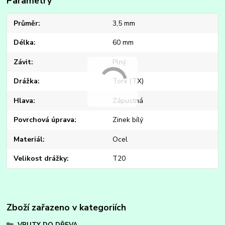
Parametry
Průměr
3,5 mm
Délka
60 mm
Závit
Plný
Drážka
Torx (TX)
Hlava
Zápustná
Povrchová úprava
Zinek bílý
Materiál
Ocel
Velikost drážky
T20
Zboží zařazeno v kategoriích
VRUTY DO DŘEVA