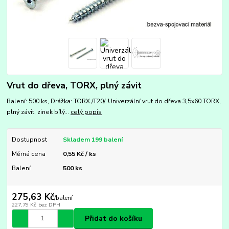
Vrut do dřeva, TORX, plný závit
Balení: 500 ks, Drážka: TORX /T20/. Univerzální vrut do dřeva 3,5x60 TORX,
plný závit, zinek bílý...
celý popis
Dostupnost
Skladem 199 balení
Měrná cena
0,55 Kč / ks
Balení
500 ks
275,63 Kč
/
balení
227,79 Kč
bez DPH
Přidat do košíku