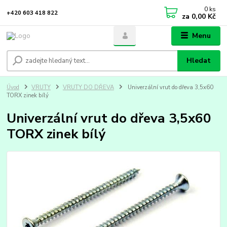
0
ks
+420 603 418 822
za
0,00 Kč
Menu
Hledat
Úvod
VRUTY
VRUTY DO DŘEVA
Univerzální vrut do dřeva 3,5x60
TORX zinek bílý
Univerzální vrut do dřeva 3,5x60
TORX zinek bílý