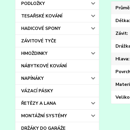
PODLOŽKY
Průmě
TESAŘSKÉ KOVÁNÍ
Délka
HADICOVÉ SPONY
Závit
ZÁVITOVÉ TYČE
Drážk
HMOŽDINKY
Hlava
NÁBYTKOVÉ KOVÁNÍ
Povrc
NAPÍNÁKY
Materi
VÁZACÍ PÁSKY
Veliko
ŘETĚZY A LANA
MONTÁŽNÍ SYSTÉMY
DRŽÁKY DO GARÁŽE