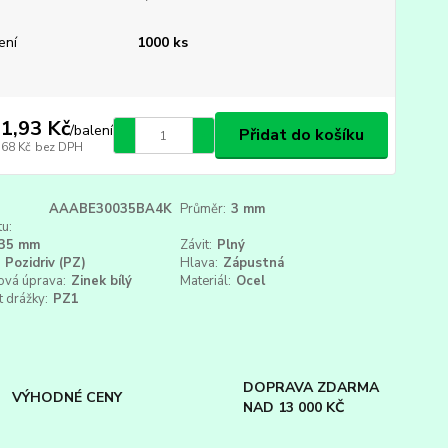
ení
1000 ks
1,93 Kč
/
balení
Přidat do košíku
,68 Kč
bez DPH
AAABE30035BA4K
Průměr:
3 mm
u:
35 mm
Závit:
Plný
Pozidriv (PZ)
Hlava:
Zápustná
ová úprava:
Zinek bílý
Materiál:
Ocel
t drážky:
PZ1
DOPRAVA ZDARMA
VÝHODNÉ CENY
NAD 13 000 KČ