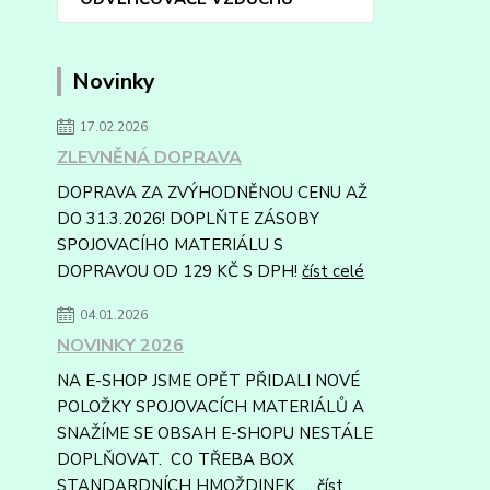
Novinky
17.02.2026
ZLEVNĚNÁ DOPRAVA
DOPRAVA ZA ZVÝHODNĚNOU CENU AŽ
DO 31.3.2026! DOPLŇTE ZÁSOBY
SPOJOVACÍHO MATERIÁLU S
DOPRAVOU OD 129 KČ S DPH!
číst celé
04.01.2026
NOVINKY 2026
NA E-SHOP JSME OPĚT PŘIDALI NOVÉ
POLOŽKY SPOJOVACÍCH MATERIÁLŮ A
SNAŽÍME SE OBSAH E-SHOPU NESTÁLE
DOPLŇOVAT. CO TŘEBA BOX
STANDARDNÍCH HMOŽDINEK, ...
číst