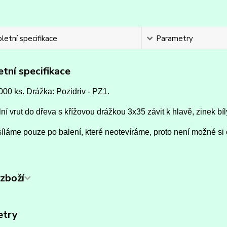
etní specifikace
Parametry
tní specifikace
000 ks. Drážka: Pozidriv - PZ1.
ní vrut do dřeva s křížovou drážkou 3x35 závit k hlavě, zinek bíl
íláme pouze po balení, které neotevíráme, proto není možné si 
zboží
etry