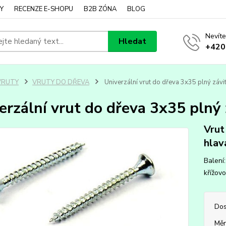
Y
RECENZE E-SHOPU
B2B ZÓNA
BLOG
Nevíte
Hledat
+420
VRUTY
VRUTY DO DŘEVA
Univerzální vrut do dřeva 3x35 plný závit
erzální vrut do dřeva 3x35 plný z
Vrut
hlav
Balení:
křížovo
Dos
Měr