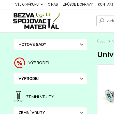
VŠE O NÁKUPU
O NÁS
ZPŮSOB DOPRAVY
KONTAKT
Úvod
HOTOVÉ SADY
Univ
VÝPRODEJ
VÝPRODEJ
ZEMNÍ VRUTY
ZEMNÍ VRUTY