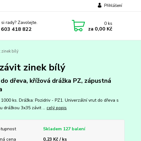
Přihlášení
 si rady? Zavolejte.
0
ks
za
0,00 Kč
 603 418 822
 zinek bílý
ávit zinek bílý
 do dřeva, křížová drážka PZ, zápustná
a
 1000 ks. Drážka: Pozidriv - PZ1. Univerzální vrut do dřeva s
u drážkou 3x35 závit ...
celý popis
tupnost
Skladem 127 balení
ná cena
0,23 Kč / ks