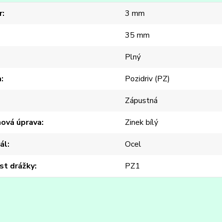
r
3 mm
35 mm
Plný
a
Pozidriv (PZ)
Zápustná
hová úprava
Zinek bílý
ál
Ocel
st drážky
PZ1