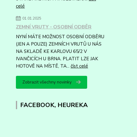
celé
01.01.2025
ZEMNÍ VRUTY - OSOBNÍ ODBĚR
NYNÍ MÁTE MOŽNOST OSOBNÍ ODBĚRU
(JEN A POUZE) ZEMNÍCH VRUTŮ U NÁS
NA SKLADĚ KE KARLOVU 65/2 V
IVANČICÍCH U BRNA. PLATIT LZE JAK
HOTOVĚ NA MÍSTĚ, TA...
číst celé
Zobrazit všechny novinky
FACEBOOK, HEUREKA