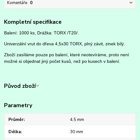
Komentáře
0
Kompletní specifikace
Balení: 1000 ks, Drážka: TORX /T20/.
Univerzální vrut do dřeva 4,5x30 TORX, plný závit, zinek bílý.
Zboží zasíláme pouze po balení, které neotevíráme, proto není
možné si objednat jiný počet kusů, než po kusech v balení.
Původ zboží
Parametry
Průměr
4,5 mm
Délka
30 mm