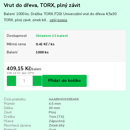
Vrut do dřeva, TORX, plný závit
Balení: 1000 ks, Drážka: TORX /T20/. Univerzální vrut do dřeva 4,5x30
TORX, plný závit, zinek bíl...
celý popis
Dostupnost
Skladem 13 balení
Měrná cena
0,41 Kč / ks
Balení
1000 ks
409,15 Kč
/
balení
338,14 Kč
bez DPH
Přidat do košíku
Číslo produktu:
AAABK45030BA5K
Průměr:
4,5 mm
Délka:
30 mm
Závit:
Plný
Drážka:
Torx (TX)
Hlava:
Zápustná
Povrchová úprava:
Zinek bílý
Materiál:
Ocel