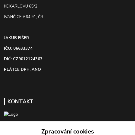
KE KARLOVU 65/2
IVANČICE, 664 91, ČR
JAKUB FIŠER
IČO: 06633374
DIČ: CZ9012124363
PLÁTCE DPH: ANO
KONTAKT
+420 603 418 822
Zpracování cookies