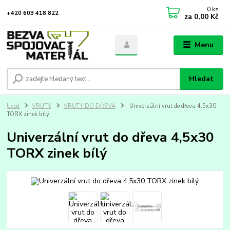
0
ks
+420 603 418 822
za
0,00 Kč
Menu
Hledat
Úvod
VRUTY
VRUTY DO DŘEVA
Univerzální vrut do dřeva 4,5x30
TORX zinek bílý
Univerzální vrut do dřeva 4,5x30
TORX zinek bílý