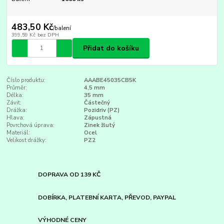
483,50 Kč
/
balení
399,59 Kč
bez DPH
Přidat do košíku
Číslo produktu:
AAABE45035CB5K
Průměr:
4,5 mm
Délka:
35 mm
Závit:
Částečný
Drážka:
Pozidriv (PZ)
Hlava:
Zápustná
Povrchová úprava:
Zinek žlutý
Materiál:
Ocel
Velikost drážky:
PZ2
DOPRAVA OD 139 KČ
DOBÍRKA, PLATEBNÍ KARTA, PŘEVOD, PAYPAL
VÝHODNÉ CENY