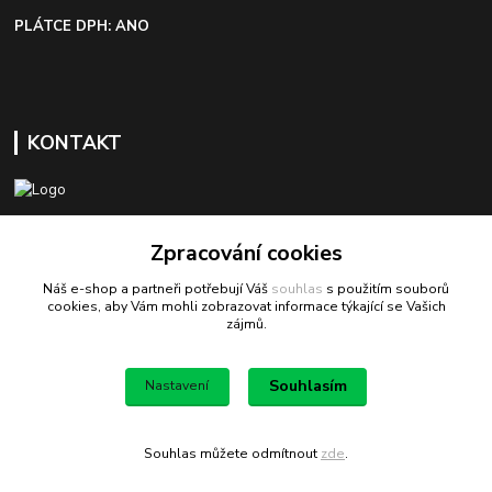
PLÁTCE DPH: ANO
KONTAKT
+420 603 418 822
Zpracování cookies
Náš e-shop a partneři potřebují Váš
souhlas
s použitím souborů
odbyt@bezva-spojovacimaterial.cz
cookies, aby Vám mohli zobrazovat informace týkající se Vašich
zájmů.
Souhlasím
Nastavení
Bezva spojovací materiál
Souhlas můžete odmítnout
zde
.
Vytvořeno na
Eshop-rychle.cz