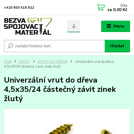
0
ks
+420 603 418 822
za
0,00 Kč
Menu
Hledat
Úvod
VRUTY
VRUTY DO DŘEVA
Univerzální vrut do dřeva
4,5x35/24 částečný závit zinek žlutý
Univerzální vrut do dřeva
4,5x35/24 částečný závit zinek
žlutý