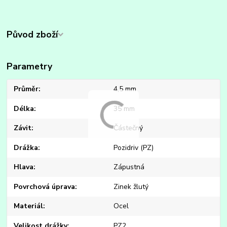
Původ zboží
Parametry
Průměr
4,5 mm
Délka
35 mm
Závit
Částečný
Drážka
Pozidriv (PZ)
Hlava
Zápustná
Povrchová úprava
Zinek žlutý
Materiál
Ocel
Velikost drážky
PZ2