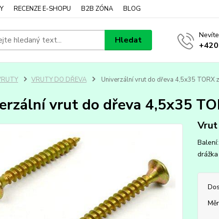
Y
RECENZE E-SHOPU
B2B ZÓNA
BLOG
Nevíte
Hledat
+420
VRUTY
VRUTY DO DŘEVA
Univerzální vrut do dřeva 4,5x35 TORX z
erzální vrut do dřeva 4,5x35 TO
Vrut
Balení
drážka 
Dos
Měr