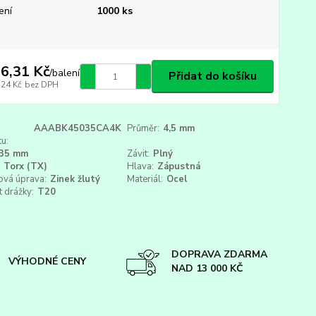
ení
1000 ks
6,31 Kč
/
balení
Přidat do košíku
,24 Kč
bez DPH
AAABK45035CA4K
Průměr:
4,5 mm
u:
35 mm
Závit:
Plný
Torx (TX)
Hlava:
Zápustná
ová úprava:
Zinek žlutý
Materiál:
Ocel
t drážky:
T20
DOPRAVA ZDARMA
VÝHODNÉ CENY
NAD 13 000 KČ