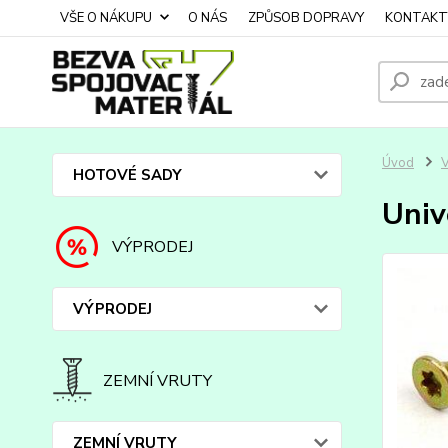
VŠE O NÁKUPU
O NÁS
ZPŮSOB DOPRAVY
KONTAKT
Úvod
HOTOVÉ SADY
Univ
VÝPRODEJ
VÝPRODEJ
ZEMNÍ VRUTY
ZEMNÍ VRUTY