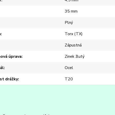
r
4,5 mm
35 mm
Plný
a
Torx (TX)
Zápustná
hová úprava
Zinek žlutý
ál
Ocel
st drážky
T20