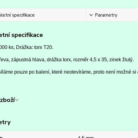
etní specifikace
Parametry
tní specifikace
000 ks, Drážka: torx T20.
řeva, zápustná hlava, drážka torx, rozměr 4,5 x 35, zinek žlutý.
íláme pouze po balení, které neotevíráme, proto není možné si 
zboží
etry