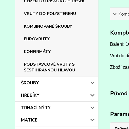
CEMENTOTŘÍSKOVÝCH DESEK
VRUTY DO POLYSTERENU
Kompl
KOMBINOVANÉ ŠROUBY
Komple
EUROVRUTY
Balení: 1
KONFIRMÁTY
Vrut do d
PODSTAVCOVÉ VRUTY S
Zboží zas
ŠESTIHRANNOU HLAVOU
ŠROUBY
Původ 
HŘEBÍKY
TRHACÍ NÝTY
Param
MATICE