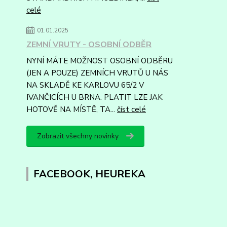
celé
01.01.2025
ZEMNÍ VRUTY - OSOBNÍ ODBĚR
NYNÍ MÁTE MOŽNOST OSOBNÍ ODBĚRU
(JEN A POUZE) ZEMNÍCH VRUTŮ U NÁS
NA SKLADĚ KE KARLOVU 65/2 V
IVANČICÍCH U BRNA. PLATIT LZE JAK
HOTOVĚ NA MÍSTĚ, TA...
číst celé
Zobrazit všechny novinky
FACEBOOK, HEUREKA