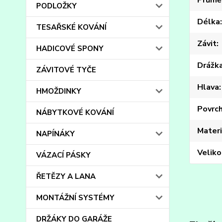
Průmě
PODLOŽKY
Délka
TESAŘSKÉ KOVÁNÍ
Závit
HADICOVÉ SPONY
Drážk
ZÁVITOVÉ TYČE
Hlava
HMOŽDINKY
Povrc
NÁBYTKOVÉ KOVÁNÍ
Materi
NAPÍNÁKY
Veliko
VÁZACÍ PÁSKY
ŘETĚZY A LANA
MONTÁŽNÍ SYSTÉMY
DRŽÁKY DO GARÁŽE