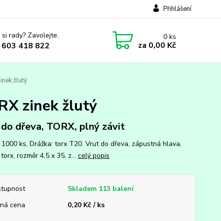
Přihlášení
 si rady? Zavolejte.
0
ks
za
0,00 Kč
 603 418 822
inek žlutý
RX zinek žlutý
 do dřeva, TORX, plný závit
: 1000 ks, Drážka: torx T20. Vrut do dřeva, zápustná hlava,
torx, rozměr 4,5 x 35, z...
celý popis
tupnost
Skladem 113 balení
ná cena
0,20 Kč / ks