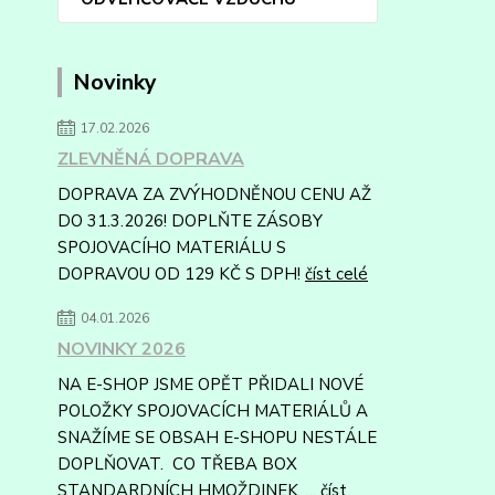
Novinky
17.02.2026
ZLEVNĚNÁ DOPRAVA
DOPRAVA ZA ZVÝHODNĚNOU CENU AŽ
DO 31.3.2026! DOPLŇTE ZÁSOBY
SPOJOVACÍHO MATERIÁLU S
DOPRAVOU OD 129 KČ S DPH!
číst celé
04.01.2026
NOVINKY 2026
NA E-SHOP JSME OPĚT PŘIDALI NOVÉ
POLOŽKY SPOJOVACÍCH MATERIÁLŮ A
SNAŽÍME SE OBSAH E-SHOPU NESTÁLE
DOPLŇOVAT. CO TŘEBA BOX
STANDARDNÍCH HMOŽDINEK, ...
číst