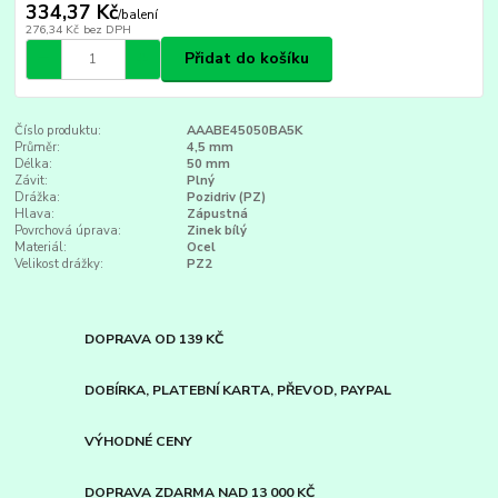
334,37 Kč
/
balení
276,34 Kč
bez DPH
Přidat do košíku
Číslo produktu:
AAABE45050BA5K
Průměr:
4,5 mm
Délka:
50 mm
Závit:
Plný
Drážka:
Pozidriv (PZ)
Hlava:
Zápustná
Povrchová úprava:
Zinek bílý
Materiál:
Ocel
Velikost drážky:
PZ2
DOPRAVA OD 139 KČ
DOBÍRKA, PLATEBNÍ KARTA, PŘEVOD, PAYPAL
VÝHODNÉ CENY
DOPRAVA ZDARMA NAD 13 000 KČ