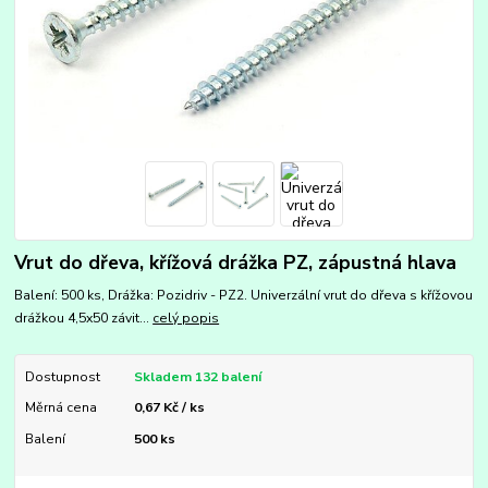
Vrut do dřeva, křížová drážka PZ, zápustná hlava
Balení: 500 ks, Drážka: Pozidriv - PZ2. Univerzální vrut do dřeva s křížovou
drážkou 4,5x50 závit...
celý popis
Dostupnost
Skladem 132 balení
Měrná cena
0,67 Kč / ks
Balení
500 ks