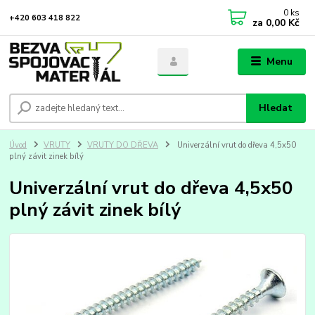
0
ks
+420 603 418 822
za
0,00 Kč
Menu
Hledat
Úvod
VRUTY
VRUTY DO DŘEVA
Univerzální vrut do dřeva 4,5x50
plný závit zinek bílý
Univerzální vrut do dřeva 4,5x50
plný závit zinek bílý