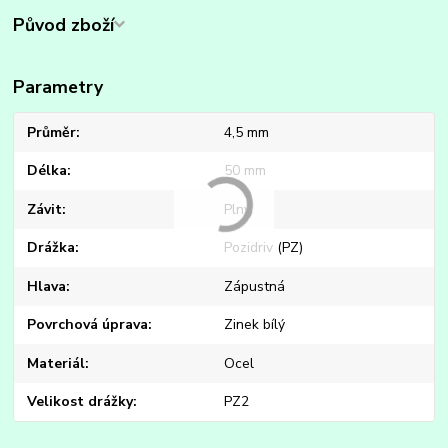
Původ zboží
Parametry
Průměr
4,5 mm
Délka
50 mm
Závit
Plný
Drážka
Pozidriv (PZ)
Hlava
Zápustná
Povrchová úprava
Zinek bílý
Materiál
Ocel
Velikost drážky
PZ2