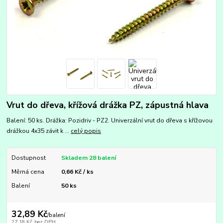
Vrut do dřeva, křížová drážka PZ, zápustná hlava
Balení: 50 ks. Drážka: Pozidriv - PZ2. Univerzální vrut do dřeva s křížovou
drážkou 4x35 závit k ...
celý popis
Dostupnost
Skladem 28 balení
Měrná cena
0,66 Kč / ks
Balení
50 ks
32,89 Kč
/
balení
27,18 Kč
bez DPH