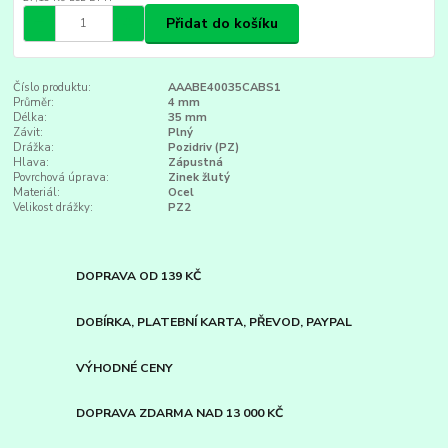
Přidat do košíku
Číslo produktu:
AAABE40035CABS1
Průměr:
4 mm
Délka:
35 mm
Závit:
Plný
Drážka:
Pozidriv (PZ)
Hlava:
Zápustná
Povrchová úprava:
Zinek žlutý
Materiál:
Ocel
Velikost drážky:
PZ2
DOPRAVA OD 139 KČ
DOBÍRKA, PLATEBNÍ KARTA, PŘEVOD, PAYPAL
VÝHODNÉ CENY
DOPRAVA ZDARMA NAD 13 000 KČ