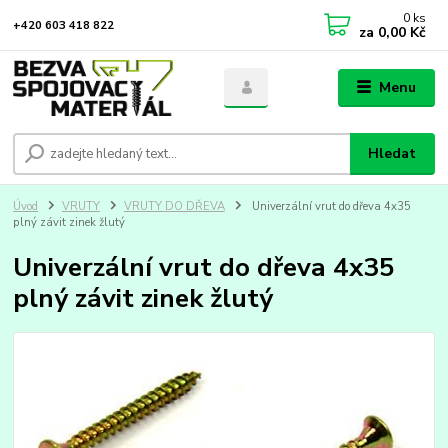
0
ks
+420 603 418 822
za
0,00 Kč
Menu
Hledat
Úvod
VRUTY
VRUTY DO DŘEVA
Univerzální vrut do dřeva 4x35
plný závit zinek žlutý
Univerzální vrut do dřeva 4x35
plný závit zinek žlutý