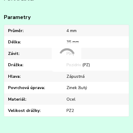
Parametry
Průměr
4 mm
Délka
35 mm
Závit
Plný
Drážka
Pozidriv (PZ)
Hlava
Zápustná
Povrchová úprava
Zinek žlutý
Materiál
Ocel
Velikost drážky
PZ2