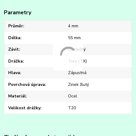
Parametry
Průměr
4 mm
Délka
55 mm
Závit
Částečný
Drážka
Torx (TX)
Hlava
Zápustná
Povrchová úprava
Zinek žlutý
Materiál
Ocel
Velikost drážky
T20