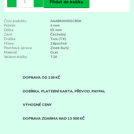
Přidat do košíku
Číslo produktu:
AAABK40055CB5K
Průměr:
4 mm
Délka:
55 mm
Závit:
Částečný
Drážka:
Torx (TX)
Hlava:
Zápustná
Povrchová úprava:
Zinek žlutý
Materiál:
Ocel
Velikost drážky:
T20
DOPRAVA OD 139 KČ
DOBÍRKA, PLATEBNÍ KARTA, PŘEVOD, PAYPAL
VÝHODNÉ CENY
DOPRAVA ZDARMA NAD 13 000 KČ