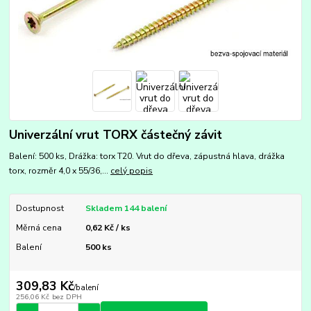
Univerzální vrut TORX částečný závit
Balení: 500 ks, Drážka: torx T20. Vrut do dřeva, zápustná hlava, drážka
torx, rozměr 4,0 x 55/36,...
celý popis
Dostupnost
Skladem 144 balení
Měrná cena
0,62 Kč / ks
Balení
500 ks
309,83 Kč
/
balení
256,06 Kč
bez DPH