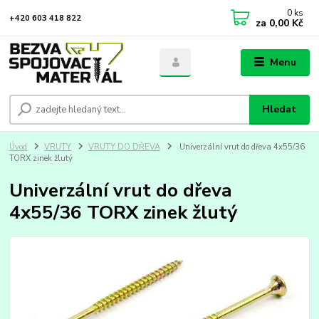
0
ks
+420 603 418 822
za
0,00 Kč
Menu
Hledat
Úvod
VRUTY
VRUTY DO DŘEVA
Univerzální vrut do dřeva 4x55/36
TORX zinek žlutý
Univerzální vrut do dřeva
4x55/36 TORX zinek žlutý