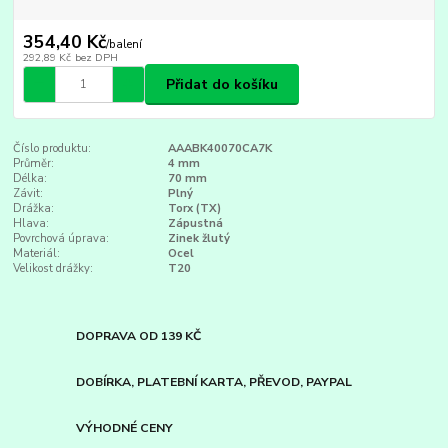
354,40 Kč
/
balení
292,89 Kč
bez DPH
Přidat do košíku
Číslo produktu:
AAABK40070CA7K
Průměr:
4 mm
Délka:
70 mm
Závit:
Plný
Drážka:
Torx (TX)
Hlava:
Zápustná
Povrchová úprava:
Zinek žlutý
Materiál:
Ocel
Velikost drážky:
T20
DOPRAVA OD 139 KČ
DOBÍRKA, PLATEBNÍ KARTA, PŘEVOD, PAYPAL
VÝHODNÉ CENY