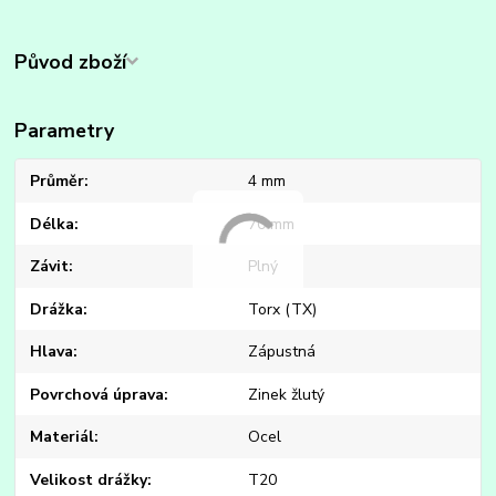
Původ zboží
Parametry
Průměr
4 mm
Délka
70 mm
Závit
Plný
Drážka
Torx (TX)
Hlava
Zápustná
Povrchová úprava
Zinek žlutý
Materiál
Ocel
Velikost drážky
T20