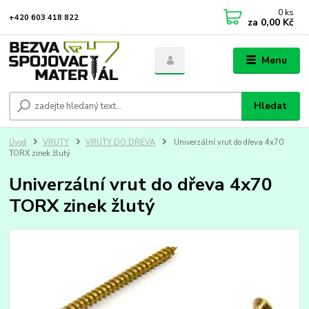
0
ks
+420 603 418 822
za
0,00 Kč
Menu
Hledat
Úvod
VRUTY
VRUTY DO DŘEVA
Univerzální vrut do dřeva 4x70
TORX zinek žlutý
Univerzální vrut do dřeva 4x70
TORX zinek žlutý