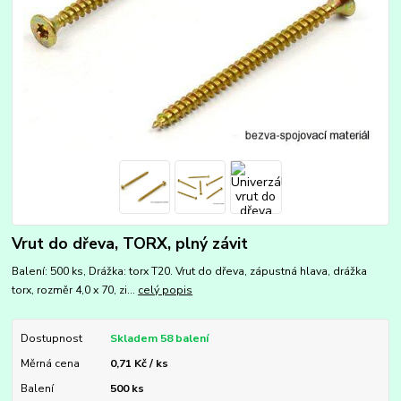
Vrut do dřeva, TORX, plný závit
Balení: 500 ks, Drážka: torx T20. Vrut do dřeva, zápustná hlava, drážka
torx, rozměr 4,0 x 70, zi...
celý popis
Dostupnost
Skladem 58 balení
Měrná cena
0,71 Kč / ks
Balení
500 ks