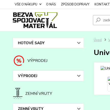
VŠE O NÁKUPU
O NÁS
ZPŮSOB DOPRAVY
KONTAKT
Úvod
HOTOVÉ SADY
Univ
VÝPRODEJ
VÝPRODEJ
ZEMNÍ VRUTY
ZEMNÍ VRUTY