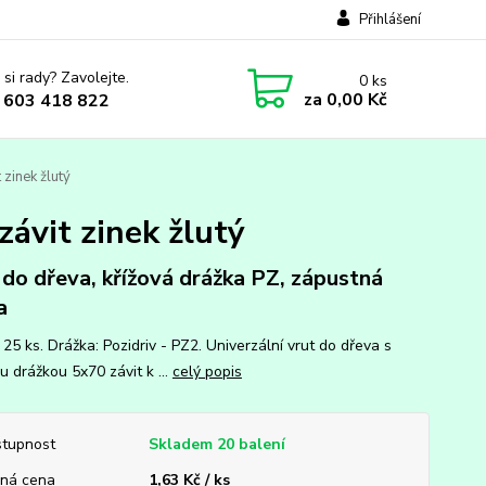
Přihlášení
 si rady? Zavolejte.
0
ks
za
0,00 Kč
 603 418 822
 zinek žlutý
závit zinek žlutý
 do dřeva, křížová drážka PZ, zápustná
a
 25 ks. Drážka: Pozidriv - PZ2. Univerzální vrut do dřeva s
u drážkou 5x70 závit k ...
celý popis
tupnost
Skladem 20 balení
ná cena
1,63 Kč / ks