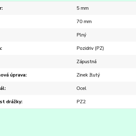
r
5 mm
70 mm
Plný
a
Pozidriv (PZ)
Zápustná
hová úprava
Zinek žlutý
ál
Ocel
st drážky
PZ2