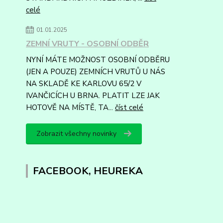
celé
01.01.2025
ZEMNÍ VRUTY - OSOBNÍ ODBĚR
NYNÍ MÁTE MOŽNOST OSOBNÍ ODBĚRU
(JEN A POUZE) ZEMNÍCH VRUTŮ U NÁS
NA SKLADĚ KE KARLOVU 65/2 V
IVANČICÍCH U BRNA. PLATIT LZE JAK
HOTOVĚ NA MÍSTĚ, TA...
číst celé
Zobrazit všechny novinky
FACEBOOK, HEUREKA