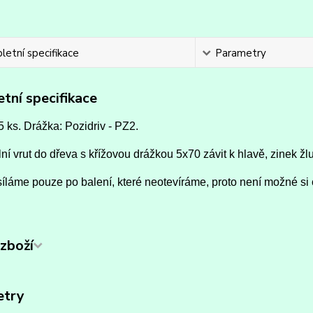
etní specifikace
Parametry
tní specifikace
5 ks. Drážka: Pozidriv - PZ2.
ní vrut do dřeva s křížovou drážkou 5x70 závit k hlavě, zinek žlu
íláme pouze po balení, které neotevíráme, proto není možné si 
zboží
etry