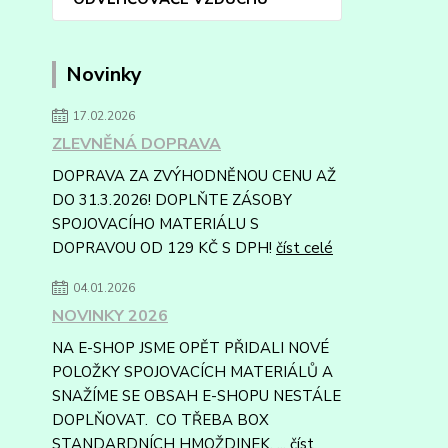
Novinky
17.02.2026
ZLEVNĚNÁ DOPRAVA
DOPRAVA ZA ZVÝHODNĚNOU CENU AŽ
DO 31.3.2026! DOPLŇTE ZÁSOBY
SPOJOVACÍHO MATERIÁLU S
DOPRAVOU OD 129 KČ S DPH!
číst celé
04.01.2026
NOVINKY 2026
NA E-SHOP JSME OPĚT PŘIDALI NOVÉ
POLOŽKY SPOJOVACÍCH MATERIÁLŮ A
SNAŽÍME SE OBSAH E-SHOPU NESTÁLE
DOPLŇOVAT. CO TŘEBA BOX
STANDARDNÍCH HMOŽDINEK, ...
číst