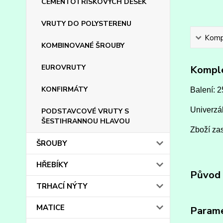
CEMENTOTŘÍSKOVÝCH DESEK
VRUTY DO POLYSTERENU
Kompl
KOMBINOVANÉ ŠROUBY
EUROVRUTY
Komple
KONFIRMÁTY
Balení: 2
Univerzál
PODSTAVCOVÉ VRUTY S
ŠESTIHRANNOU HLAVOU
Zboží zas
ŠROUBY
HŘEBÍKY
Původ 
TRHACÍ NÝTY
MATICE
Param