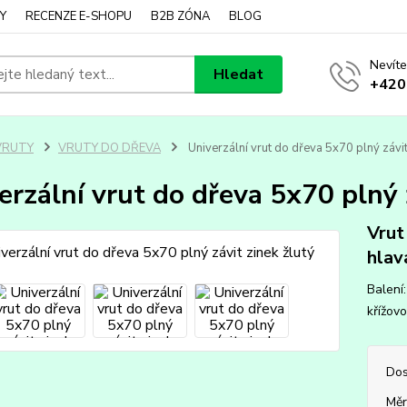
Y
RECENZE E-SHOPU
B2B ZÓNA
BLOG
Nevíte
Hledat
+420
VRUTY
VRUTY DO DŘEVA
Univerzální vrut do dřeva 5x70 plný závit
erzální vrut do dřeva 5x70 plný 
Vrut
hlav
Balení:
křížovo
Dos
Měr