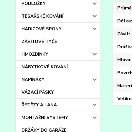
PODLOŽKY
Průmě
TESAŘSKÉ KOVÁNÍ
Délka
HADICOVÉ SPONY
Závit
ZÁVITOVÉ TYČE
Drážk
HMOŽDINKY
Hlava
NÁBYTKOVÉ KOVÁNÍ
Povrc
NAPÍNÁKY
Materi
VÁZACÍ PÁSKY
Veliko
ŘETĚZY A LANA
MONTÁŽNÍ SYSTÉMY
DRŽÁKY DO GARÁŽE