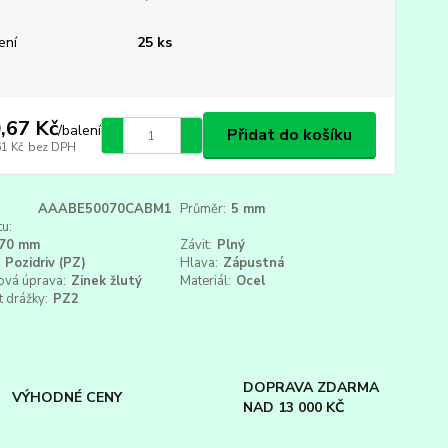
ení
25 ks
,67 Kč
/
balení
Přidat do košíku
61 Kč
bez DPH
AAABE50070CABM1
Průměr:
5 mm
u:
70 mm
Závit:
Plný
Pozidriv (PZ)
Hlava:
Zápustná
ová úprava:
Zinek žlutý
Materiál:
Ocel
t drážky:
PZ2
DOPRAVA ZDARMA
VÝHODNÉ CENY
NAD 13 000 KČ