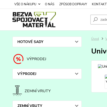
VŠE O NÁKUPU
O NÁS
ZPŮSOB DOPRAVY
KONTAKT
Úvod
HOTOVÉ SADY
Univ
VÝPRODEJ
VÝPRODEJ
ZEMNÍ VRUTY
ZEMNÍ VRUTY