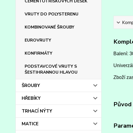
CEMENTOTŘÍSKOVÝCH DESEK
VRUTY DO POLYSTERENU
Kompl
KOMBINOVANÉ ŠROUBY
EUROVRUTY
Komple
KONFIRMÁTY
Balení: 3
Univerzál
PODSTAVCOVÉ VRUTY S
ŠESTIHRANNOU HLAVOU
Zboží zas
ŠROUBY
HŘEBÍKY
Původ 
TRHACÍ NÝTY
MATICE
Param