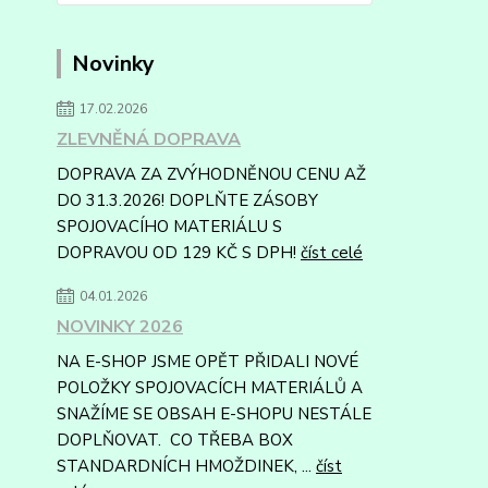
Novinky
17.02.2026
ZLEVNĚNÁ DOPRAVA
DOPRAVA ZA ZVÝHODNĚNOU CENU AŽ
DO 31.3.2026! DOPLŇTE ZÁSOBY
SPOJOVACÍHO MATERIÁLU S
DOPRAVOU OD 129 KČ S DPH!
číst celé
04.01.2026
NOVINKY 2026
NA E-SHOP JSME OPĚT PŘIDALI NOVÉ
POLOŽKY SPOJOVACÍCH MATERIÁLŮ A
SNAŽÍME SE OBSAH E-SHOPU NESTÁLE
DOPLŇOVAT. CO TŘEBA BOX
STANDARDNÍCH HMOŽDINEK, ...
číst