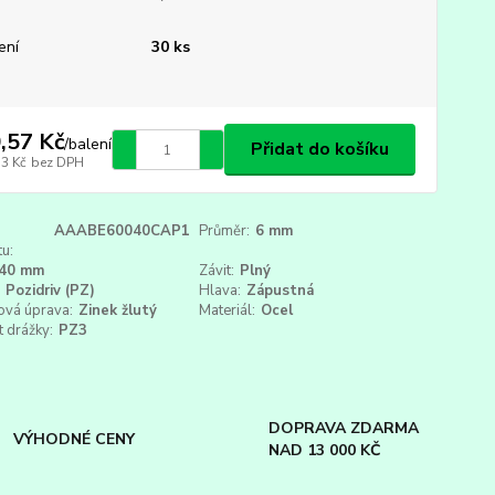
ení
30 ks
,57 Kč
/
balení
Přidat do košíku
53 Kč
bez DPH
AAABE60040CAP1
Průměr:
6 mm
u:
40 mm
Závit:
Plný
Pozidriv (PZ)
Hlava:
Zápustná
ová úprava:
Zinek žlutý
Materiál:
Ocel
t drážky:
PZ3
DOPRAVA ZDARMA
VÝHODNÉ CENY
NAD 13 000 KČ