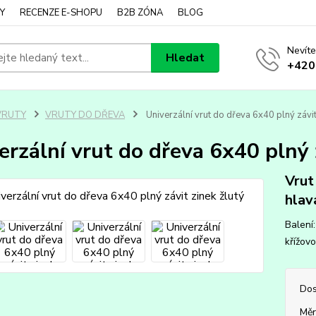
Y
RECENZE E-SHOPU
B2B ZÓNA
BLOG
Nevíte
Hledat
+420
VRUTY
VRUTY DO DŘEVA
Univerzální vrut do dřeva 6x40 plný závit
erzální vrut do dřeva 6x40 plný 
Vrut
hlav
Balení:
křížovo
Dos
Měr