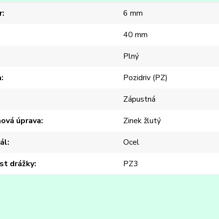
r
6 mm
40 mm
Plný
a
Pozidriv (PZ)
Zápustná
hová úprava
Zinek žlutý
ál
Ocel
st drážky
PZ3