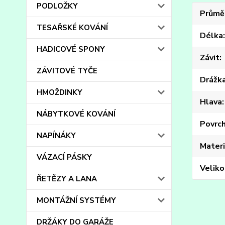
PODLOŽKY
Průmě
TESAŘSKÉ KOVÁNÍ
Délka
HADICOVÉ SPONY
Závit
ZÁVITOVÉ TYČE
Drážk
HMOŽDINKY
Hlava
NÁBYTKOVÉ KOVÁNÍ
Povrc
NAPÍNÁKY
Materi
VÁZACÍ PÁSKY
Veliko
ŘETĚZY A LANA
MONTÁŽNÍ SYSTÉMY
DRŽÁKY DO GARÁŽE