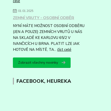
celé
01.01.2025
ZEMNÍ VRUTY - OSOBNÍ ODBĚR
NYNÍ MÁTE MOŽNOST OSOBNÍ ODBĚRU
(JEN A POUZE) ZEMNÍCH VRUTŮ U NÁS
NA SKLADĚ KE KARLOVU 65/2 V
IVANČICÍCH U BRNA. PLATIT LZE JAK
HOTOVĚ NA MÍSTĚ, TA...
číst celé
Zobrazit všechny novinky
FACEBOOK, HEUREKA