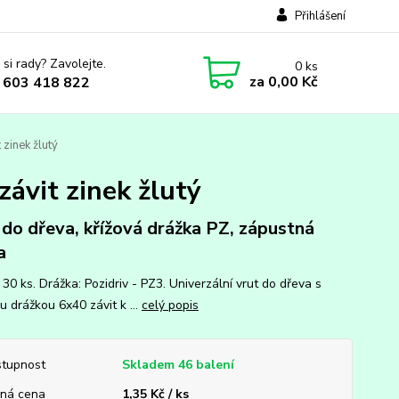
Přihlášení
 si rady? Zavolejte.
0
ks
za
0,00 Kč
 603 418 822
 zinek žlutý
závit zinek žlutý
 do dřeva, křížová drážka PZ, zápustná
a
 30 ks. Drážka: Pozidriv - PZ3. Univerzální vrut do dřeva s
u drážkou 6x40 závit k ...
celý popis
tupnost
Skladem 46 balení
ná cena
1,35 Kč / ks