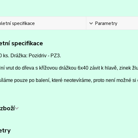
etní specifikace
Parametry
tní specifikace
0 ks. Drážka: Pozidriv - PZ3.
ní vrut do dřeva s křížovou drážkou 6x40 závit k hlavě, zinek žlu
íláme pouze po balení, které neotevíráme, proto není možné si 
zboží
etry