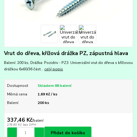
Vrut do dřeva, křížová drážka PZ, zápustná hlava
Balení: 200 ks, Drážka: Pozidriv - PZ3. Univerzální vrut do dřeva s křížovou
drážkou 6x60/36 část...
celý popis
Dostupnost
Skladem 88 balení
Měrná cena
1,69 Kč / ks
Balení
200 ks
337,46 Kč
/
balení
278,89 Kč
bez DPH
Přidat do košíku