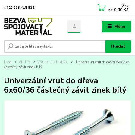
0
ks
+420 603 418 822
za
0,00 Kč
Menu
Hledat
Úvod
VRUTY
VRUTY DO DŘEVA
Univerzální vrut do dřeva 6x60/36
částečný závit zinek bílý
Univerzální vrut do dřeva
6x60/36 částečný závit zinek bílý