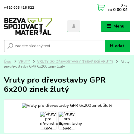
0
ks
+420 603 418 822
za
0,00 Kč
Menu
Hledat
Úvod
VRUTY
VRUTY DO DŘEVOSTAVBY (TESAŘSKÉ VRUTY)
Vruty
pro dřevostavby GPR 6x200 zinek žlutý
Vruty pro dřevostavby GPR
6x200 zinek žlutý