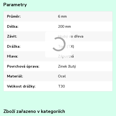
Parametry
Průměr
6 mm
Délka
200 mm
Závit
Hrubý do dřeva
Drážka
Torx (TX)
Hlava
Zápustná
Povrchová úprava
Zinek žlutý
Materiál
Ocel
Velikost drážky
T30
Zboží zařazeno v kategoriích