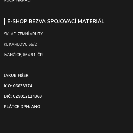
RUČNÍ NÁŘADÍ
E-SHOP BEZVA SPOJOVACÍ MATERIÁL
SKLAD ZEMNÍ VRUTY:
KE KARLOVU 65/2
IVANČICE, 664 91, ČR
JAKUB FIŠER
IČO: 06633374
DIČ: CZ9012124363
PLÁTCE DPH: ANO