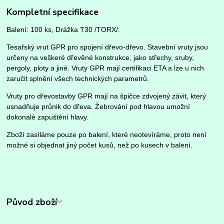
Kompletní specifikace
Balení: 100 ks, Drážka T30 /TORX/.
Tesařský vrut GPR pro spojení dřevo-dřevo. Stavební vruty jsou
určeny na veškeré dřevěné konstrukce, jako střechy, sruby,
pergoly, ploty a jiné. Vruty GPR mají certifikaci ETA a lze u nich
zaručit splnění všech technických parametrů.
Vruty pro dřevostavby GPR mají na špičce zdvojený závit, který
usnadňuje průnik do dřeva. Žebrování pod hlavou umožní
dokonalé zapuštění hlavy.
Zboží zasíláme pouze po balení, které neotevíráme, proto není
možné si objednat jiný počet kusů, než po kusech v balení.
Původ zboží