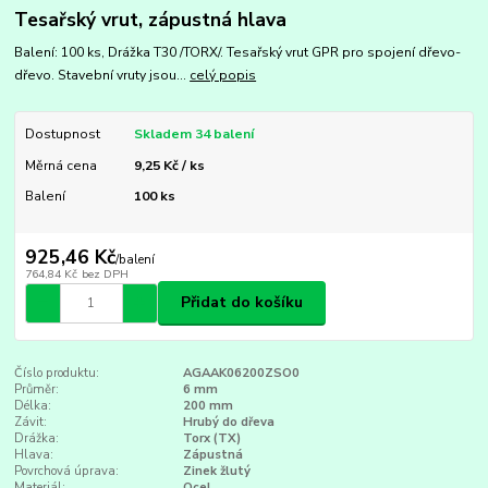
Tesařský vrut, zápustná hlava
Balení: 100 ks, Drážka T30 /TORX/. Tesařský vrut GPR pro spojení dřevo-
dřevo. Stavební vruty jsou...
celý popis
Dostupnost
Skladem 34 balení
Měrná cena
9,25 Kč / ks
Balení
100 ks
925,46 Kč
/
balení
764,84 Kč
bez DPH
Přidat do košíku
Číslo produktu:
AGAAK06200ZSO0
Průměr:
6 mm
Délka:
200 mm
Závit:
Hrubý do dřeva
Drážka:
Torx (TX)
Hlava:
Zápustná
Povrchová úprava:
Zinek žlutý
Materiál:
Ocel