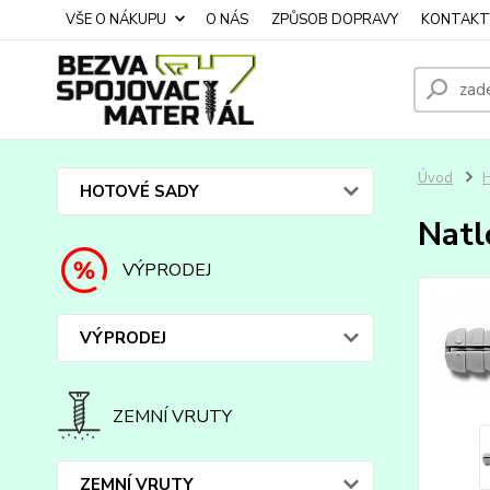
VŠE O NÁKUPU
O NÁS
ZPŮSOB DOPRAVY
KONTAKT
Úvod
HOTOVÉ SADY
Natl
VÝPRODEJ
VÝPRODEJ
ZEMNÍ VRUTY
ZEMNÍ VRUTY