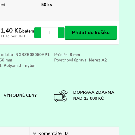
ení
50 ks
1,40 Kč
/
balení
Přidat do košíku
,11 Kč
bez DPH
roduktu:
NGBZB08060AP1
Průměr:
8 mm
60 mm
Povrchová úprava:
Nerez A2
l:
Polyamid - nylon
DOPRAVA ZDARMA
VÝHODNÉ CENY
NAD 13 000 KČ
Komentáře
0