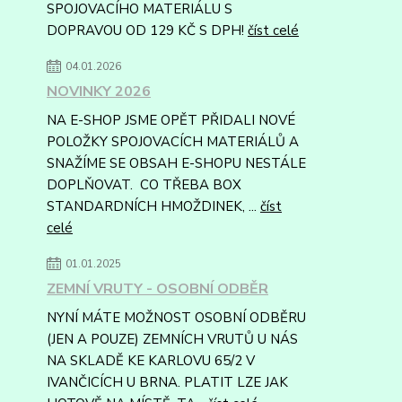
SPOJOVACÍHO MATERIÁLU S
DOPRAVOU OD 129 KČ S DPH!
číst celé
04.01.2026
NOVINKY 2026
NA E-SHOP JSME OPĚT PŘIDALI NOVÉ
POLOŽKY SPOJOVACÍCH MATERIÁLŮ A
SNAŽÍME SE OBSAH E-SHOPU NESTÁLE
DOPLŇOVAT. CO TŘEBA BOX
STANDARDNÍCH HMOŽDINEK, ...
číst
celé
01.01.2025
ZEMNÍ VRUTY - OSOBNÍ ODBĚR
NYNÍ MÁTE MOŽNOST OSOBNÍ ODBĚRU
(JEN A POUZE) ZEMNÍCH VRUTŮ U NÁS
NA SKLADĚ KE KARLOVU 65/2 V
IVANČICÍCH U BRNA. PLATIT LZE JAK