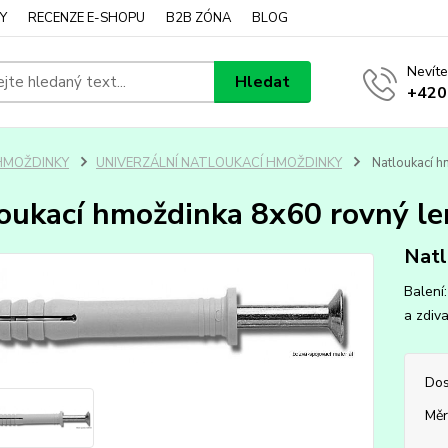
Y
RECENZE E-SHOPU
B2B ZÓNA
BLOG
Nevíte
Hledat
+420
HMOŽDINKY
UNIVERZÁLNÍ NATLOUKACÍ HMOŽDINKY
Natloukací h
oukací hmoždinka 8x60 rovný le
Natl
Balení
a zdiv
Dos
Měr