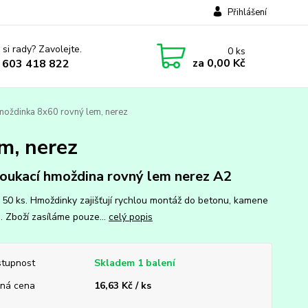
Přihlášení
 si rady? Zavolejte.
0
ks
za
0,00 Kč
 603 418 822
moždinka 8x60 rovný lem, nerez
m, nerez
oukací hmoždina rovný lem nerez A2
: 50 ks. Hmoždinky zajišťují rychlou montáž do betonu, kamene
a. Zboží zasíláme pouze...
celý popis
tupnost
Skladem 1 balení
ná cena
16,63 Kč / ks