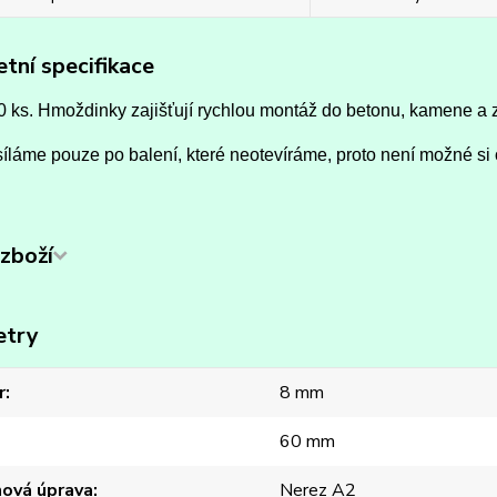
tní specifikace
0 ks. Hmoždinky zajišťují rychlou montáž do betonu, kamene a 
íláme pouze po balení, které neotevíráme, proto není možné si 
zboží
etry
r
8 mm
60 mm
hová úprava
Nerez A2