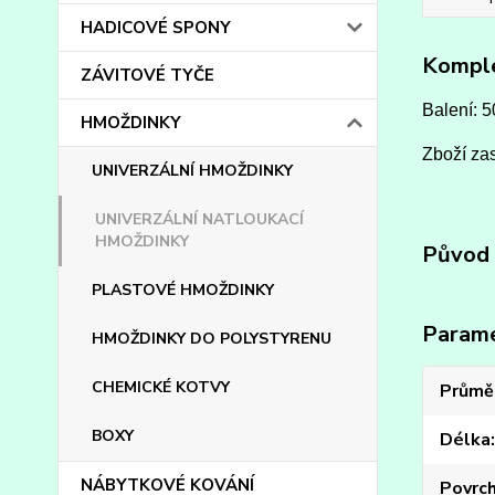
HADICOVÉ SPONY
Komple
ZÁVITOVÉ TYČE
Balení: 5
HMOŽDINKY
Zboží zas
UNIVERZÁLNÍ HMOŽDINKY
UNIVERZÁLNÍ NATLOUKACÍ
HMOŽDINKY
Původ 
PLASTOVÉ HMOŽDINKY
Param
HMOŽDINKY DO POLYSTYRENU
CHEMICKÉ KOTVY
Průmě
BOXY
Délka
NÁBYTKOVÉ KOVÁNÍ
Povrc