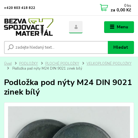
0
ks
+420 603 418 822
za
0,00 Kč
Menu
Hledat
Úvod
PODLOŽKY
PLOCHÉ PODLOŽKY
VELKOPLOŠNÉ PODLOŽKY
Podložka pod nýty M24 DIN 9021 zinek bílý
Podložka pod nýty M24 DIN 9021
zinek bílý