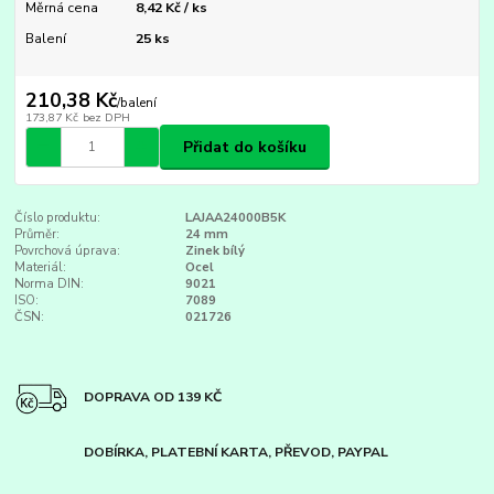
Měrná cena
8,42 Kč / ks
Balení
25 ks
210,38 Kč
/
balení
173,87 Kč
bez DPH
Přidat do košíku
Číslo produktu:
LAJAA24000B5K
Průměr:
24 mm
Povrchová úprava:
Zinek bílý
Materiál:
Ocel
Norma DIN:
9021
ISO:
7089
ČSN:
021726
DOPRAVA OD 139 KČ
DOBÍRKA, PLATEBNÍ KARTA, PŘEVOD, PAYPAL