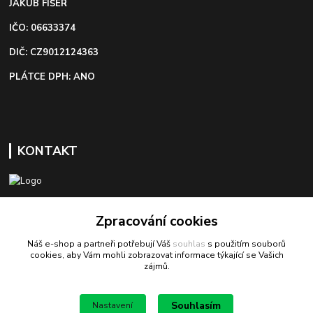
JAKUB FIŠER
IČO: 06633374
DIČ: CZ9012124363
PLÁTCE DPH: ANO
KONTAKT
+420 603 418 822
Zpracování cookies
Náš e-shop a partneři potřebují Váš
souhlas
s použitím souborů
odbyt@bezva-spojovacimaterial.cz
cookies, aby Vám mohli zobrazovat informace týkající se Vašich
zájmů.
Souhlasím
Nastavení