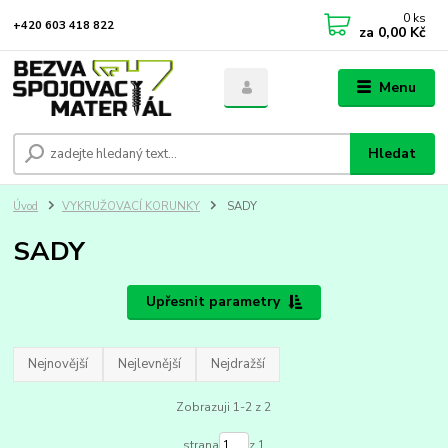
0
ks
+420 603 418 822
za
0,00 Kč
Menu
Hledat
Úvod
VYKRUŽOVACÍ KORUNKY
SADY
SADY
Upřesnit parametry
Nejnovější
Nejlevnější
Nejdražší
Zobrazuji 1-2 z 2
strana
z 1