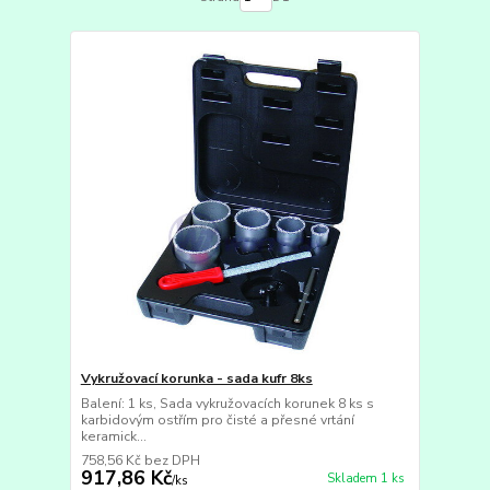
Vykružovací korunka - sada kufr 8ks
Balení: 1 ks, Sada vykružovacích korunek 8 ks s
karbidovým ostřím pro čisté a přesné vrtání
keramick...
758,56 Kč
bez DPH
917,86 Kč
Skladem 1 ks
/
ks