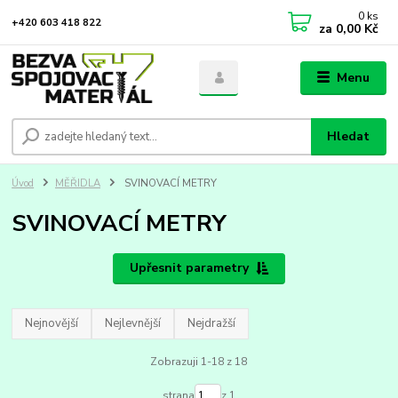
0
ks
+420 603 418 822
za
0,00 Kč
Menu
Hledat
Úvod
MĚŘIDLA
SVINOVACÍ METRY
SVINOVACÍ METRY
Upřesnit parametry
Nejnovější
Nejlevnější
Nejdražší
Zobrazuji 1-18 z 18
strana
z 1