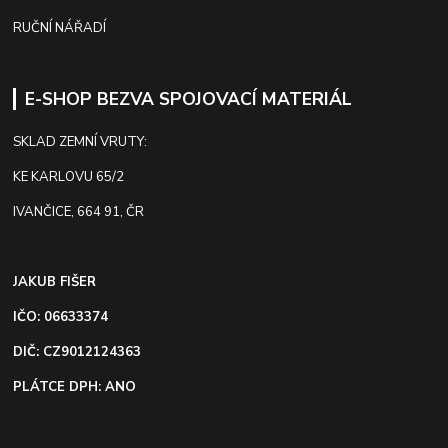
RUČNÍ NÁŘADÍ
E-SHOP BEZVA SPOJOVACÍ MATERIÁL
SKLAD ZEMNÍ VRUTY:
KE KARLOVU 65/2
IVANČICE, 664 91, ČR
JAKUB FIŠER
IČO: 06633374
DIČ: CZ9012124363
PLÁTCE DPH: ANO