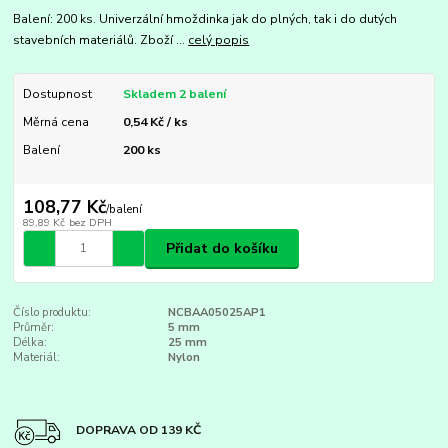
Balení: 200 ks. Univerzální hmoždinka jak do plných, tak i do dutých
stavebních materiálů. Zboží ...
celý popis
Dostupnost
Skladem 2 balení
Měrná cena
0,54 Kč / ks
Balení
200 ks
108,77 Kč
/
balení
89,89 Kč
bez DPH
Přidat do košíku
Číslo produktu:
NCBAA05025AP1
Průměr:
5 mm
Délka:
25 mm
Materiál:
Nylon
DOPRAVA OD 139 KČ