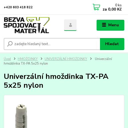
0
ks
+420 603 418 822
za
0,00 Kč
Menu
Hledat
Úvod
HMOŽDINKY
UNIVERZÁLNÍ HMOŽDINKY
Univerzální
hmoždinka TX-PA 5x25 nylon
Univerzální hmoždinka TX-PA
5x25 nylon