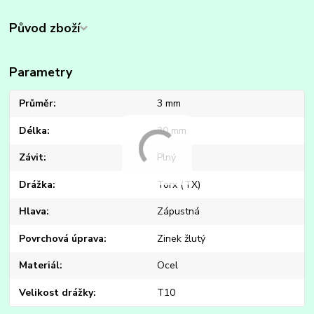
Původ zboží
Parametry
Průměr
3 mm
Délka
30 mm
Závit
Plný
Drážka
Torx (TX)
Hlava
Zápustná
Povrchová úprava
Zinek žlutý
Materiál
Ocel
Velikost drážky
T10