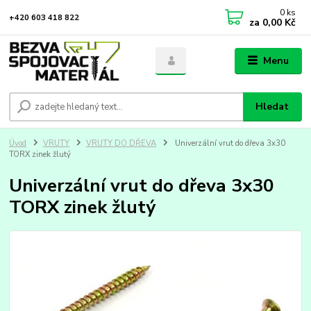
0
ks
+420 603 418 822
za
0,00 Kč
Menu
Hledat
Úvod
VRUTY
VRUTY DO DŘEVA
Univerzální vrut do dřeva 3x30
TORX zinek žlutý
Univerzální vrut do dřeva 3x30
TORX zinek žlutý