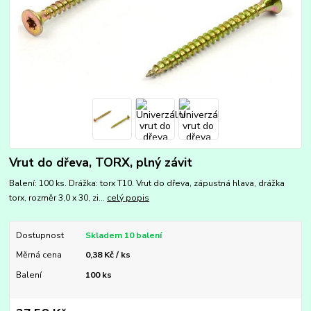
Vrut do dřeva, TORX, plný závit
Balení: 100 ks. Drážka: torx T10. Vrut do dřeva, zápustná hlava, drážka
torx, rozměr 3,0 x 30, zi...
celý popis
Dostupnost
Skladem 10 balení
Měrná cena
0,38 Kč / ks
Balení
100 ks