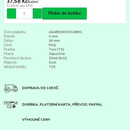
37,58 Kč
/
balení
31,06 Kč
bez DPH
Přidat do košíku
Číslo produktu:
AAABK30030CABM1
Průměr:
3 mm
Délka:
30 mm
Závit:
Plný
Drážka:
Torx (TX)
Hlava:
Zápustná
Povrchová úprava:
Zinek žlutý
Materiál:
Ocel
Velikost drážky:
T10
DOPRAVA OD 139 KČ
DOBÍRKA, PLATEBNÍ KARTA, PŘEVOD, PAYPAL
VÝHODNÉ CENY