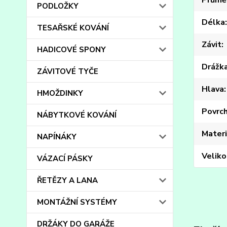
Průmě
PODLOŽKY
Délka
TESAŘSKÉ KOVÁNÍ
Závit
HADICOVÉ SPONY
Drážk
ZÁVITOVÉ TYČE
Hlava
HMOŽDINKY
Povrc
NÁBYTKOVÉ KOVÁNÍ
Materi
NAPÍNÁKY
Veliko
VÁZACÍ PÁSKY
ŘETĚZY A LANA
MONTÁŽNÍ SYSTÉMY
DRŽÁKY DO GARÁŽE