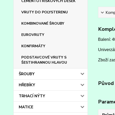
CEMENTOTŘÍSKOVÝCH DESEK
VRUTY DO POLYSTERENU
Kompl
KOMBINOVANÉ ŠROUBY
Komple
EUROVRUTY
Balení: 4
KONFIRMÁTY
Univerzál
PODSTAVCOVÉ VRUTY S
Zboží zas
ŠESTIHRANNOU HLAVOU
ŠROUBY
Původ 
HŘEBÍKY
TRHACÍ NÝTY
Param
MATICE