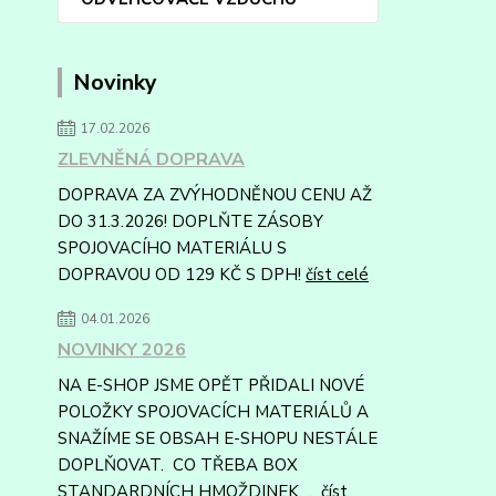
Novinky
17.02.2026
ZLEVNĚNÁ DOPRAVA
DOPRAVA ZA ZVÝHODNĚNOU CENU AŽ
DO 31.3.2026! DOPLŇTE ZÁSOBY
SPOJOVACÍHO MATERIÁLU S
DOPRAVOU OD 129 KČ S DPH!
číst celé
04.01.2026
NOVINKY 2026
NA E-SHOP JSME OPĚT PŘIDALI NOVÉ
POLOŽKY SPOJOVACÍCH MATERIÁLŮ A
SNAŽÍME SE OBSAH E-SHOPU NESTÁLE
DOPLŇOVAT. CO TŘEBA BOX
STANDARDNÍCH HMOŽDINEK, ...
číst