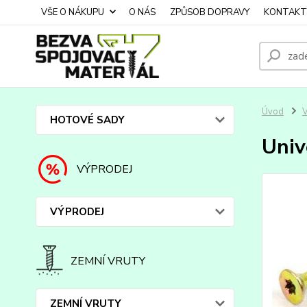
VŠE O NÁKUPU
O NÁS
ZPŮSOB DOPRAVY
KONTAKT
Úvod
HOTOVÉ SADY
Univ
VÝPRODEJ
VÝPRODEJ
ZEMNÍ VRUTY
ZEMNÍ VRUTY