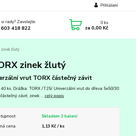
Přihlášení
 si rady? Zavolejte.
0
ks
za
0,00 Kč
 603 418 822
zinek žlutý
ORX zinek žlutý
erzální vrut TORX částečný závit
: 40 ks. Drážka: TORX /T25/. Univerzální vrut do dřeva 5x50/30
ástečný závit, zinek ...
celý popis
tupnost
Skladem 2 balení
ná cena
1,13 Kč / ks