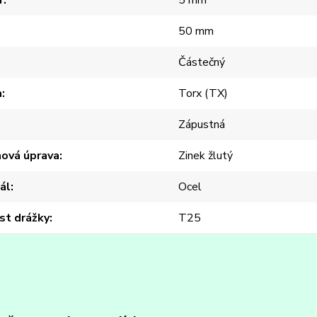
r
5 mm
50 mm
Částečný
a
Torx (TX)
Zápustná
hová úprava
Zinek žlutý
ál
Ocel
st drážky
T25