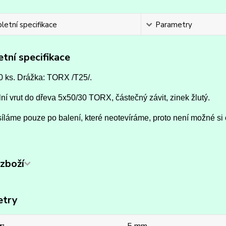
etní specifikace
Parametry
tní specifikace
0 ks. Drážka: TORX /T25/.
ní vrut do dřeva 5x50/30 TORX, částečný závit, zinek žlutý.
íláme pouze po balení, které neotevíráme, proto není možné si 
zboží
etry