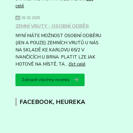
celé
01.01.2025
ZEMNÍ VRUTY - OSOBNÍ ODBĚR
NYNÍ MÁTE MOŽNOST OSOBNÍ ODBĚRU
(JEN A POUZE) ZEMNÍCH VRUTŮ U NÁS
NA SKLADĚ KE KARLOVU 65/2 V
IVANČICÍCH U BRNA. PLATIT LZE JAK
HOTOVĚ NA MÍSTĚ, TA...
číst celé
Zobrazit všechny novinky
FACEBOOK, HEUREKA