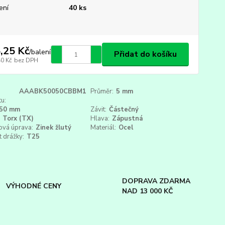
ení
40 ks
,25 Kč
/
balení
Přidat do košíku
40 Kč
bez DPH
AAABK50050CBBM1
Průměr:
5 mm
u:
50 mm
Závit:
Částečný
Torx (TX)
Hlava:
Zápustná
ová úprava:
Zinek žlutý
Materiál:
Ocel
t drážky:
T25
DOPRAVA ZDARMA
VÝHODNÉ CENY
NAD 13 000 KČ