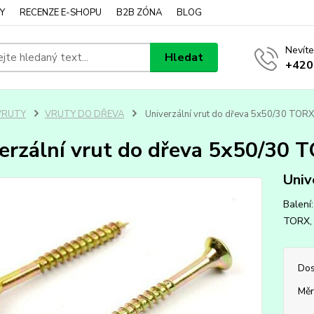
Y
RECENZE E-SHOPU
B2B ZÓNA
BLOG
Nevíte
Hledat
+420
VRUTY
VRUTY DO DŘEVA
Univerzální vrut do dřeva 5x50/30 TORX 
erzální vrut do dřeva 5x50/30 T
Univ
Balení
TORX, č
Dos
Měr