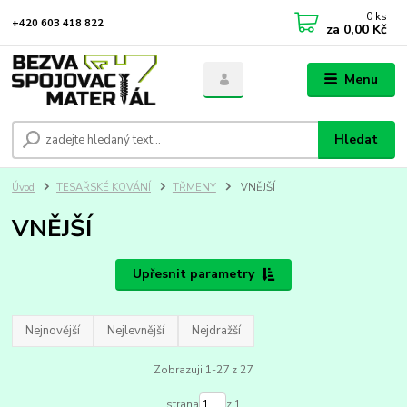
0
ks
+420 603 418 822
za
0,00 Kč
Menu
Hledat
Úvod
TESAŘSKÉ KOVÁNÍ
TŘMENY
VNĚJŠÍ
VNĚJŠÍ
Upřesnit parametry
Nejnovější
Nejlevnější
Nejdražší
Zobrazuji 1-27 z 27
strana
z 1