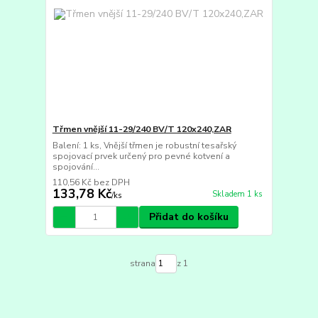
Třmen vnější 11-29/240 BV/T 120x240,ZAR
Balení: 1 ks, Vnější třmen je robustní tesařský
spojovací prvek určený pro pevné kotvení a
spojování...
110,56 Kč
bez DPH
133,78 Kč
Skladem 1 ks
/
ks
Přidat do košíku
strana
z 1