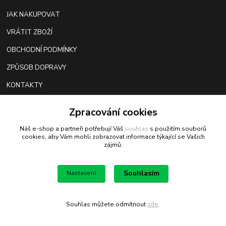
JAK NAKUPOVAT
VRÁTIT ZBOŽÍ
OBCHODNÍ PODMÍNKY
ZPŮSOB DOPRAVY
KONTAKTY
RECENZE E-SHOPU
Zpracování cookies
BLOG
Náš e-shop a partneři potřebují Váš
souhlas
s použitím souborů
cookies, aby Vám mohli zobrazovat informace týkající se Vašich
zájmů.
NEJČTENĚJŠÍ NA BLOGU
Souhlasím
Nastavení
SPOJOVACÍ MATERIÁL - VRUTY
ZÁKLADNÍ PŘEHLED ZEMNÍCH VRUTŮ
Souhlas můžete odmítnout
zde
.
PŘEHLED PATEK SLOUPKŮ